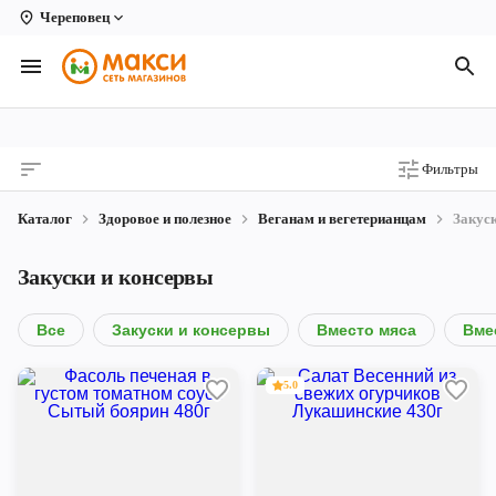
Череповец
Вологда
Архангельск
Великий Устюг
Фильтры
Киров
Каталог
Здоровое и полезное
Веганам и вегетерианцам
Закус
Кирово-Чепецк
Закуски и консервы
Коряжма
Котлас
Все
Закуски и консервы
Вместо мяса
Вме
Новодвинск
5.0
Рыбинск
Северодвинск