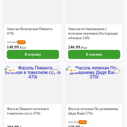
Закуска Венгерская Пиканта
Закуска из баклажанов с
470г
печеным перчиком Ресторация
обломов 330г
200.00
₽
-25%
149.99
244.99
₽/шт
₽/шт
В корзину
В корзину
4.0
5.0
Фасоль Пиканта печеная в
Фасоль печеная По-домашнему
томатном соусе 470г
Дядя Ваня 370г
209.99
₽
-23%