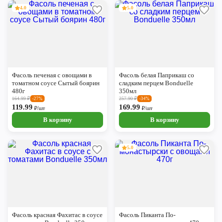
4.0
5.0
Фасоль печеная с овощами в
Фасоль белая Паприкаш со
томатном соусе Сытый боярин
сладким перцем Bonduelle
480г
350мл
164.99
₽
257.90
₽
-27%
-34%
119.99
169.99
₽/шт
₽/шт
В корзину
В корзину
5.0
Фасоль красная Фахитас в соусе
Фасоль Пиканта По-