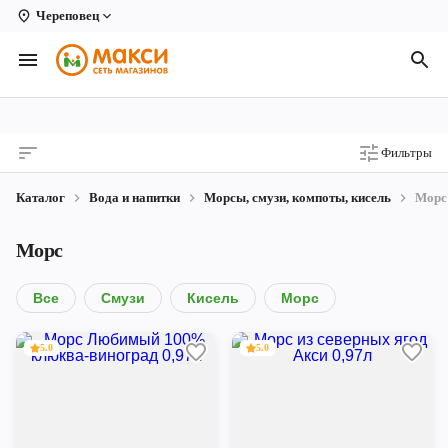
Череповец
Вологда
Архангельск
Великий Устюг
Фильтры
Киров
Каталог
Вода и напитки
Морсы, смузи, компоты, кисель
Морс
Кирово-Чепецк
Морс
Коряжма
Котлас
Все
Смузи
Кисель
Морс
Новодвинск
5.0
5.0
Рыбинск
Северодвинск