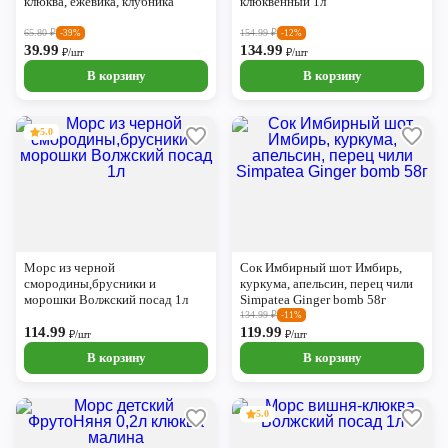
клюква, ежевика, клубника
клюквенный 1л
65.80
₽
154.99
₽
-39%
-12%
39.99
134.99
₽/шт
₽/шт
В корзину
В корзину
5.0
Морс из черной
Сок Имбирный шот Имбирь,
смородины,брусники и
куркума, апельсин, перец чили
морошки Волжский посад 1л
Simpatea Ginger bomb 58г
134.99
₽
-11%
114.99
119.99
₽/шт
₽/шт
В корзину
В корзину
5.0