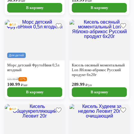
38.99
119.99
₽/шт
₽/шт
В корзину
В корзину
5.0
Для детей
Морс детский ФрутоНяня 0,5л
Кисель овсяный моментальный
ягодный
Lon Яблоко-абрикос Русский
продукт 6х20г
121.99
₽
-17%
100.99
289.99
₽/шт
₽/уп
В корзину
В корзину
4.0