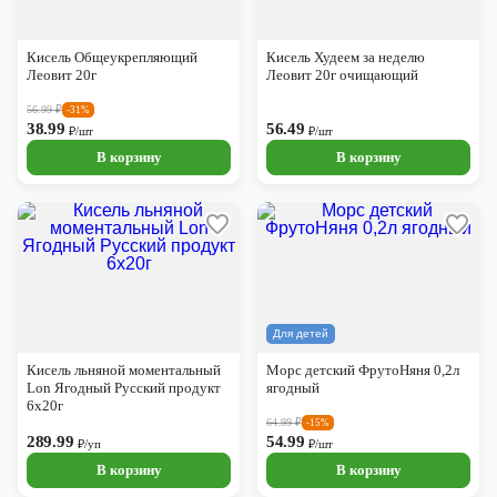
Кисель Общеукрепляющий
Кисель Худеем за неделю
Леовит 20г
Леовит 20г очищающий
56.99
₽
-31%
38.99
56.49
₽/шт
₽/шт
В корзину
В корзину
Для детей
Кисель льняной моментальный
Морс детский ФрутоНяня 0,2л
Lon Ягодный Русский продукт
ягодный
6х20г
64.99
₽
-15%
289.99
54.99
₽/уп
₽/шт
В корзину
В корзину