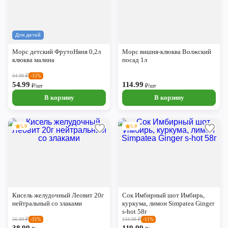
Для детей
Морс детский ФрутоНяня 0,2л
Морс вишня-клюква Волжский
клюква малина
посад 1л
64.99
₽
-15%
54.99
114.99
₽/шт
₽/шт
В корзину
В корзину
5.0
5.0
Кисель желудочный Леовит 20г
Сок Имбирный шот Имбирь,
нейтральный со злаками
куркума, лимон Simpatea Ginger
s-hot 58г
56.99
₽
134.99
₽
-31%
-11%