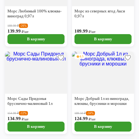
Череповец
Морс Любимый 100% клюква-
Морс из северных ягод Акси
Ярославль
виноград 0,97л
0,97л
189.99
₽
-26%
139.99
109.99
₽/шт
₽/шт
В корзину
В корзину
4.5
Морс Сады Придонья
Морс Добрый 1л из винограда,
бруснично-малиновый 1л
клюквы, брусники и морошки
154.99
₽
189.50
₽
-12%
-34%
134.99
124.99
₽/шт
₽/шт
В корзину
В корзину