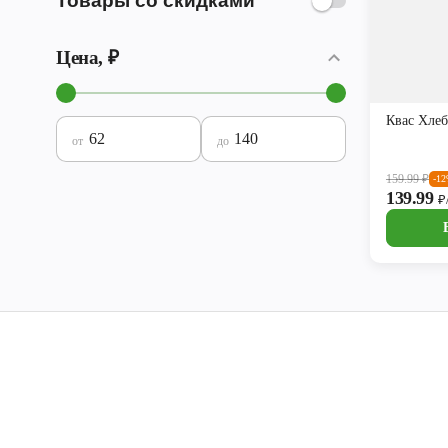
Товары со скидками
Цена, ₽
Квас Хлеб
от
до
159.99
₽
-1
139.99
₽