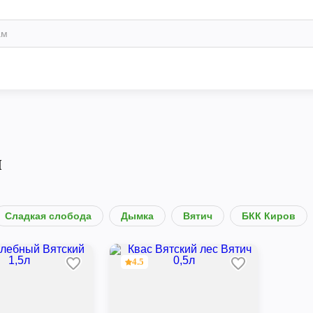
ч
Сладкая слобода
Дымка
Вятич
БКК Киров
4.5