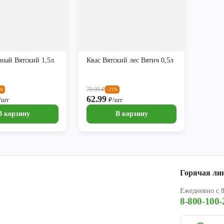
ный Вятский 1,5л
Квас Вятский лес Вятич 0,5л
79.99
₽
2%
-21%
62.99
/шт
₽/шт
В корзину
В корзину
Горячая ли
Ежедневно с 8
8-800-100-