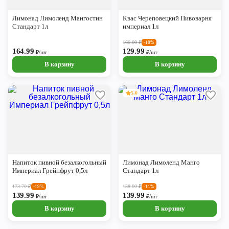
Череповец
Лимонад Лимоленд Мангостин
Квас Череповецкий Пивоварня
Ярославль
Стандарт 1л
империал 1л
160.00
₽
-18%
164.99
129.99
₽/шт
₽/шт
В корзину
В корзину
5.0
Напиток пивной безалкогольный
Лимонад Лимоленд Манго
Империал Грейпфрут 0,5л
Стандарт 1л
173.70
₽
158.00
₽
-19%
-11%
139.99
139.99
₽/шт
₽/шт
В корзину
В корзину