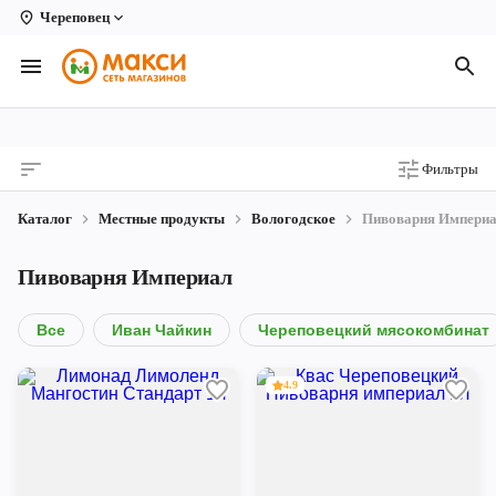
Череповец
Вологда
Архангельск
Великий Устюг
Фильтры
Киров
Каталог
Местные продукты
Вологодское
Пивоварня Импери
Кирово-Чепецк
Пивоварня Империал
Коряжма
Котлас
Все
Иван Чайкин
Череповецкий мясокомбинат
Новодвинск
4.9
Рыбинск
Северодвинск