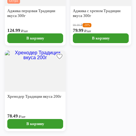
Остро
Череповец
Аджика перцовая Традиции
Аджика с хреном Традиции
Ярославль
вкуса 300г
вкуса 300г
99.99
₽
-20%
124.99
79.99
₽/шт
₽/шт
В корзину
В корзину
Хренодер Традиции вкуса 200г
78.49
₽/шт
В корзину