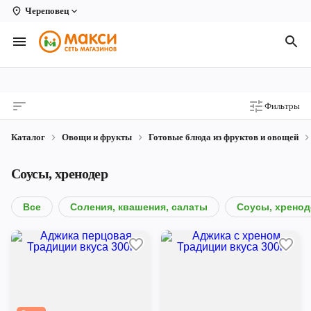
Череповец
Вологда
Архангельск
Великий Устюг
Фильтры
Киров
Каталог
Овощи и фрукты
Готовые блюда из фруктов и овощей
Кирово-Чепецк
Соусы, хренодер
Коряжма
Котлас
Все
Соления, квашения, салаты
Соусы, хренод
Новодвинск
Рыбинск
Северодвинск