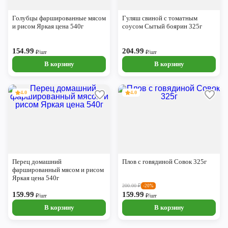
Череповец
Голубцы фаршированные мясом
Гуляш свиной с томатным
Ярославль
и рисом Яркая цена 540г
соусом Сытый боярин 325г
154.99
204.99
₽/шт
₽/шт
В корзину
В корзину
4.0
4.0
Перец домашний
Плов с говядиной Совок 325г
фаршированный мясом и рисом
Яркая цена 540г
200.00
₽
-20%
159.99
159.99
₽/шт
₽/шт
В корзину
В корзину