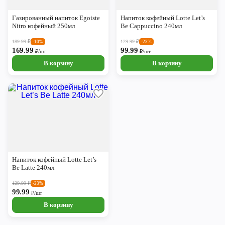
Череповец
Газированный напиток Egoiste
Напиток кофейный Lotte Let’s
Ярославль
Nitro кофейный 250мл
Be Cappuccino 240мл
189.99
₽
129.99
₽
-10%
-23%
169.99
99.99
₽/шт
₽/шт
В корзину
В корзину
Напиток кофейный Lotte Let’s
Be Latte 240мл
129.99
₽
-23%
99.99
₽/шт
В корзину