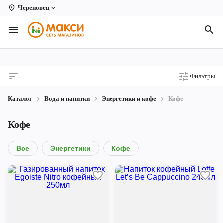
Череповец
Вологда
Архангельск
Великий Устюг
Фильтры
Киров
Каталог
Вода и напитки
Энергетики и кофе
Кофе
Кирово-Чепецк
Кофе
Коряжма
Котлас
Все
Энергетики
Кофе
Новодвинск
Рыбинск
Северодвинск