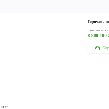
Горячая ли
Ежедневно с 8
8-800-100-
Обр
101378