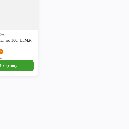
10%
ашино 300г БЗМЖ
8%
шт
В корзину