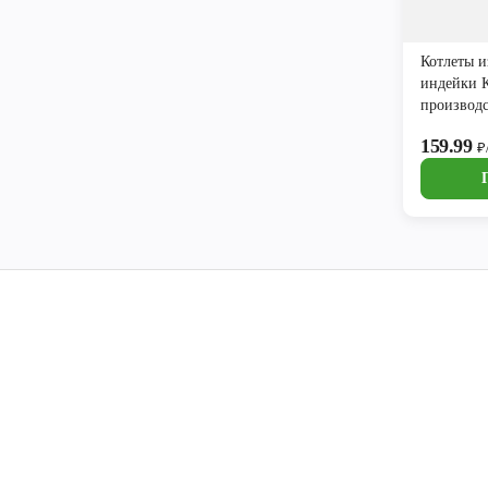
Котлеты и
индейки К
производ
полуфабр
159.99
₽