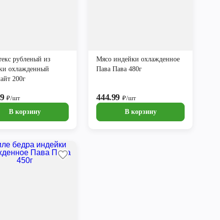
екс рубленый из
Мясо индейки охлажденное
ки охлажденный
Пава Пава 480г
айт 200г
99
444.99
₽/шт
₽/шт
В корзину
В корзину