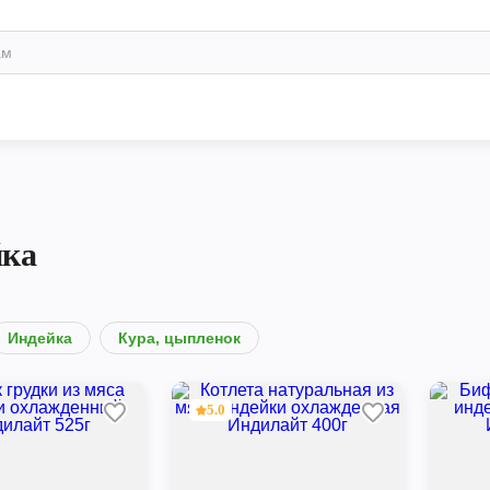
йка
Индейка
Кура, цыпленок
5.0