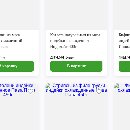
дки из мяса
Котлета натуральная из мяса
Бифшт
охлажденный
индейки охлажденная
индей
 525г
Индилайт 400г
Индил
439.99
164.
/шт
₽/шт
В корзину
В корзину