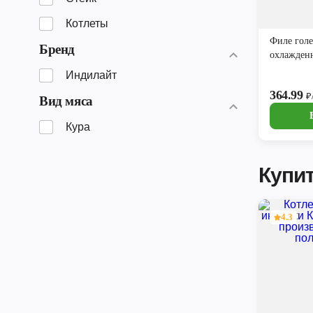
Котлеты
Филе гол
Бренд
охлажденн
Индилайт
364.99
₽
Вид мяса
Кура
Купит
4.3