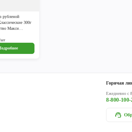
з рубленой
лассические 300г
ство Макси
икат
/шт
Подробнее
Горячая ли
Ежедневно с 8
8-800-100-
Обр