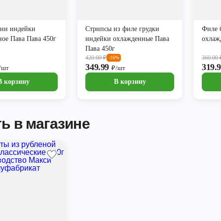
ени индейки
Стрипсы из филе грудки
Филе 
ое Пава Пава 450г
индейки охлажденные Пава
охлаж
Пава 450г
420.00
₽
360.00
-16%
349.99
319.
/шт
₽/шт
В корзину
В корзину
ь в магазине