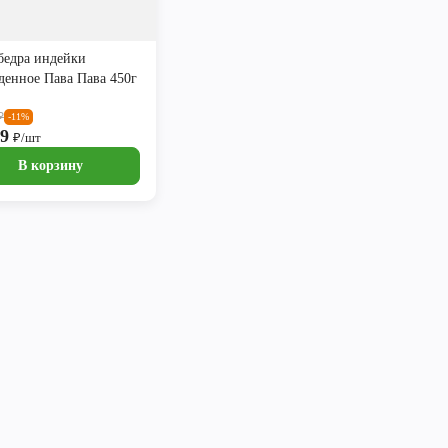
бедра индейки
денное Пава Пава 450г
₽
-11%
99
₽/шт
В корзину