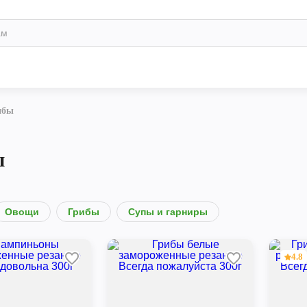
ибы
ы
Овощи
Грибы
Супы и гарниры
4.8