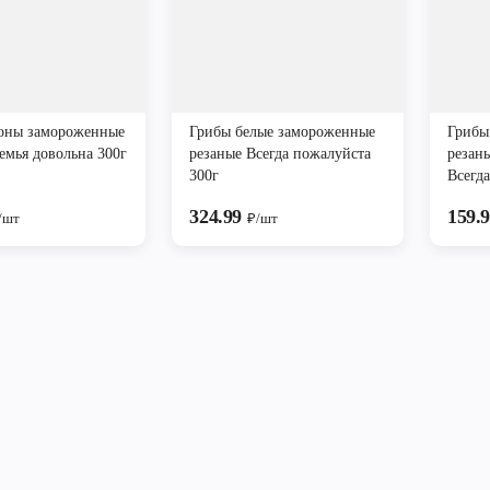
ны замороженные
Грибы белые замороженные
Грибы
емья довольна 300г
резаные Всегда пожалуйста
резан
300г
Всегд
324.99
159.
/шт
₽/шт