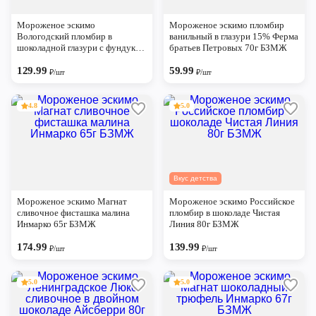
Череповец
Мороженое эскимо
Мороженое эскимо пломбир
Ярославль
Вологодский пломбир в
ванильный в глазури 15% Ферма
шоколадной глазури с фундуком
братьев Петровых 70г БЗМЖ
Айсберри 75г БЗМЖ
129.99
59.99
₽/шт
₽/шт
4.8
5.0
Вкус детства
Мороженое эскимо Магнат
Мороженое эскимо Российское
сливочное фисташка малина
пломбир в шоколаде Чистая
Инмарко 65г БЗМЖ
Линия 80г БЗМЖ
174.99
139.99
₽/шт
₽/шт
5.0
5.0