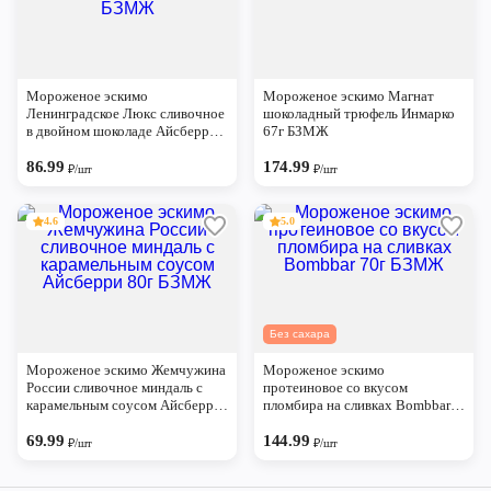
Мороженое эскимо
Мороженое эскимо Магнат
Ленинградское Люкс сливочное
шоколадный трюфель Инмарко
в двойном шоколаде Айсберри
67г БЗМЖ
80г БЗМЖ
86.99
174.99
₽/шт
₽/шт
4.6
5.0
Без сахара
Мороженое эскимо Жемчужина
Мороженое эскимо
России сливочное миндаль с
протеиновое со вкусом
карамельным соусом Айсберри
пломбира на сливках Bombbar
80г БЗМЖ
70г БЗМЖ
69.99
144.99
₽/шт
₽/шт