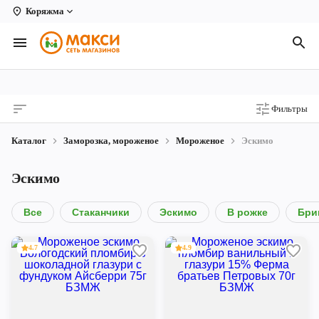
Коряжма
Вологда
Архангельск
Великий Устюг
Фильтры
Киров
Каталог
Заморозка, мороженое
Мороженое
Эскимо
Кирово-Чепецк
Эскимо
Коряжма
Котлас
Все
Стаканчики
Эскимо
В рожке
Бри
Новодвинск
4.7
4.9
Рыбинск
Северодвинск