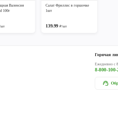
ощная Валенсия
Салат Фриллис в горшочке
ad 100г
1шт
139.99
/шт
₽/шт
Горячая ли
Ежедневно с 8
8-800-100-
Обр