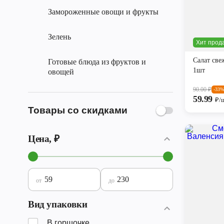
Замороженные овощи и фрукты
Зелень
Хит прод
Салат све
Готовые блюда из фруктов и
1шт
овощей
90.00
₽
-33%
59.99
₽/
Товары со скидками
Цена, ₽
от
до
Вид упаковки
В горшочке