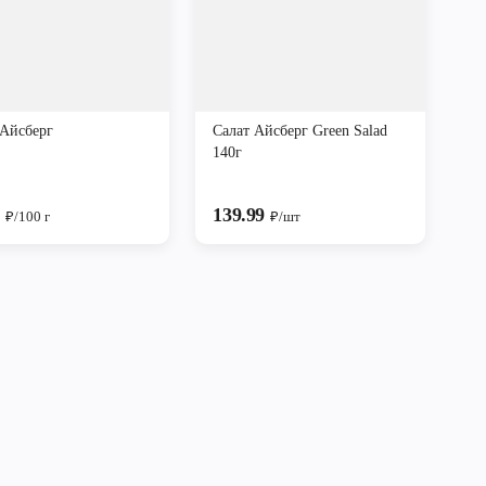
 Айсберг
Салат Айсберг Green Salad
140г
9
139.99
₽/100 г
₽/шт