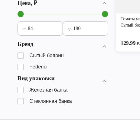
Цена, ₽
Томаты м
Сытый бо
от
до
129.99
Бренд
₽
Сытый боярин
Federici
Вид упаковки
Железная банка
Стеклянная банка