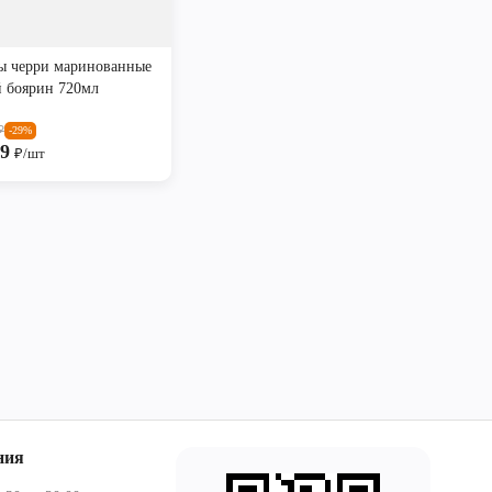
ы черри маринованные
 боярин 720мл
₽
-29%
99
₽/шт
ния