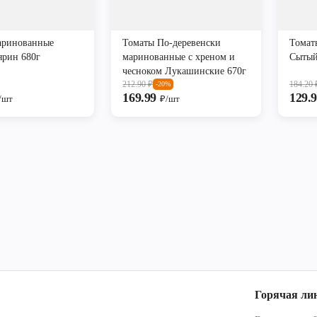
аринованные
Томаты По-деревенски
Томат
ярин 680г
маринованные с хреном и
Сытый
чесноком Лукашинские 670г
212.90
₽
184.20
-20%
169.99
129.
/шт
₽/шт
Горячая ли