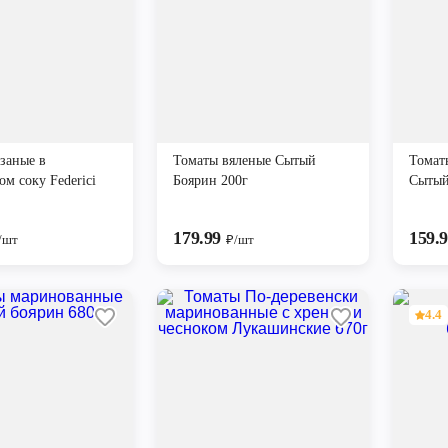
заные в
Томаты вяленые Сытый
Томат
ом соку Federici
Боярин 200г
Сытый
179.99
159.
/шт
₽/шт
4.4