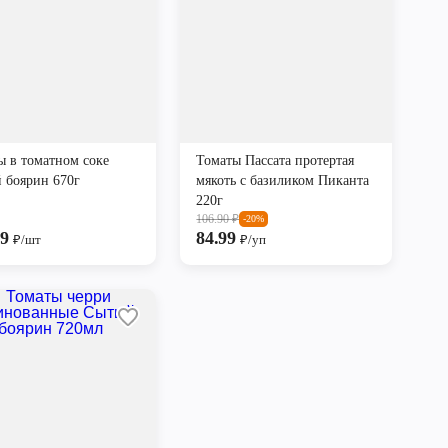
ы в томатном соке
Томаты Пассата протертая
 боярин 670г
мякоть с базиликом Пиканта
220г
106.90
₽
-20%
99
84.99
₽/шт
₽/уп