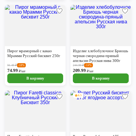
Пирог мраморный с какао
Изделие хлебобулочное Бриошь
Мрамми Русский бисквит 250г
черная смородина-пряный
апельсин Русская нива 300г
91.49
₽
244.99
₽
-18%
-14%
74.99
209.99
₽/шт
₽/шт
В корзину
В корзину
4.5