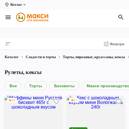
Котлас
Вологда
Архангельск
Великий Устюг
Фильтры
Киров
Каталог
Сладости и торты
Торты, пирожные, круассаны, кексы
Кирово-Чепецк
Рулеты, кексы
Коряжма
Котлас
Все
Торты
Бисквиты
Макси производств
Новодвинск
4.0
4.5
Рыбинск
Северодвинск