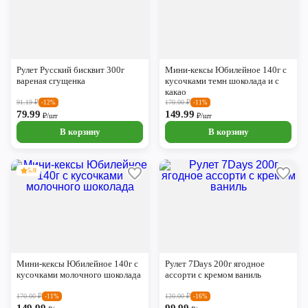
Рулет Русский бисквит 300г
Мини-кексы Юбилейное 140г с
вареная сгущенка
кусочками темн шоколада и с
какао
91.19
₽
170.00
₽
-12%
-11%
79.99
149.99
₽/шт
₽/шт
В корзину
В корзину
5.0
Мини-кексы Юбилейное 140г с
Рулет 7Days 200г ягодное
кусочками молочного шоколада
ассорти с кремом ваниль
170.00
₽
120.00
₽
-11%
-16%