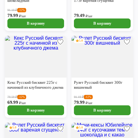
шоколадный
175г вареная сгущенка
91.19
₽
-12%
79.99
79.49
₽/шт
₽/шт
В корзину
В корзину
5.0
Кекс Русский бисквит 225г с
Рулет Русский бисквит 300г
начинкой из клубничного джема
вишневый
79.59
₽
91.19
₽
-12%
-12%
69.99
79.99
₽/шт
₽/шт
В корзину
В корзину
5.0
5.0