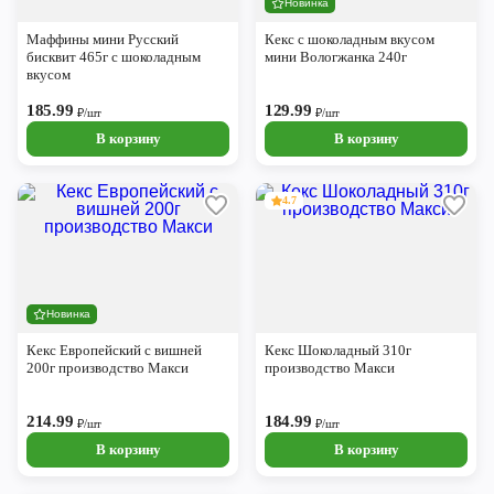
Новинка
Череповец
Маффины мини Русский
Кекс с шоколадным вкусом
Ярославль
бисквит 465г с шоколадным
мини Вологжанка 240г
вкусом
185.99
129.99
₽/шт
₽/шт
В корзину
В корзину
4.7
Новинка
Кекс Европейский с вишней
Кекс Шоколадный 310г
200г производство Макси
производство Макси
214.99
184.99
₽/шт
₽/шт
В корзину
В корзину