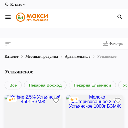
Котлас
Вологда
Архангельск
Великий Устюг
Фильтры
Киров
Каталог
Местные продукты
Архангельское
Устьянское
Кирово-Чепецк
Устьянское
Коряжма
Котлас
Все
Пекарня Восход
Пекарня Елькиной
Ус
Новодвинск
4.9
4.9
Рыбинск
Северодвинск