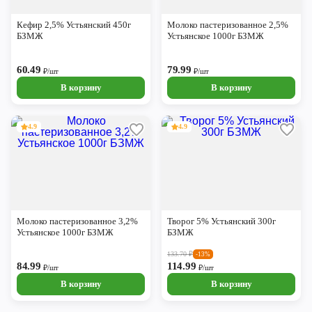
Череповец
Кефир 2,5% Устьянский 450г
Молоко пастеризованное 2,5%
Ярославль
БЗМЖ
Устьянское 1000г БЗМЖ
60.49
79.99
₽/шт
₽/шт
В корзину
В корзину
4.9
4.9
Молоко пастеризованное 3,2%
Творог 5% Устьянский 300г
Устьянское 1000г БЗМЖ
БЗМЖ
133.70
₽
-13%
84.99
114.99
₽/шт
₽/шт
В корзину
В корзину