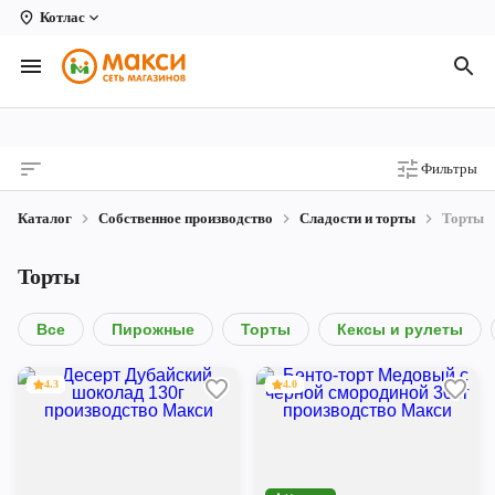
Котлас
Вологда
Архангельск
Великий Устюг
Фильтры
Киров
Каталог
Собственное производство
Сладости и торты
Торты
Кирово-Чепецк
Торты
Коряжма
Котлас
Все
Пирожные
Торты
Кексы и рулеты
Новодвинск
4.3
4.0
Рыбинск
Северодвинск