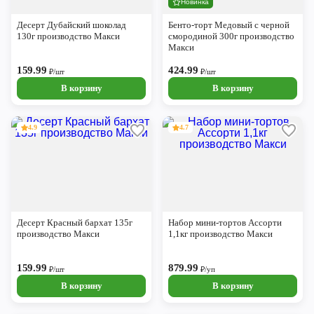
Новинка
Череповец
Десерт Дубайский шоколад
Бенто-торт Медовый с черной
Ярославль
130г производство Макси
смородиной 300г производство
Макси
159.99
424.99
₽/шт
₽/шт
В корзину
В корзину
4.9
4.7
Десерт Красный бархат 135г
Набор мини-тортов Ассорти
производство Макси
1,1кг производство Макси
159.99
879.99
₽/шт
₽/уп
В корзину
В корзину