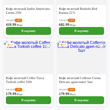
Череповец
Кофе молотый Jardin Americano
Кофе молотый Bushido Red
Ярославль
Crema 250г
Katana 227г
700.00
₽
799.99
₽
-40%
-14%
419.99
682.99
₽/шт
₽/шт
В корзину
В корзину
5.0
4.8
Кофе молотый Coffee Turca
Кофе молотый Coffesso Crema
Turkish coffee 100г
Delicato дрип-пакет 5шт
199.99
₽
300.00
₽
-10%
-40%
179.99
179.99
₽/шт
₽/уп
В корзину
В корзину