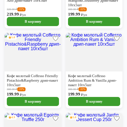
Alto дрип-пакет 10гх5шт
Mango&Cloudberry дрип-пакет
10гх5шт
320.00
₽
300.00
₽
-31%
-33%
219.99
199.99
₽/уп
₽/уп
В корзину
В корзину
5.0
Кофе молотый Coffesso Friendly
Кофе молотый Coffesso
Pistachio&Raspberry дрип-пакет
Ambition Rum & Vanilla дрип-
10гх5шт
пакет 10гх5шт
300.00
₽
300.00
₽
-33%
-33%
199.99
199.99
₽/уп
₽/уп
В корзину
В корзину
4.9
5.0