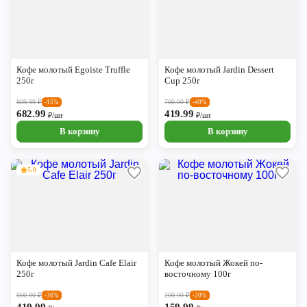
Кофе молотый Egoiste Truffle
Кофе молотый Jardin Dessert
250г
Cup 250г
809.99
₽
700.00
₽
-15%
-40%
682.99
419.99
₽/шт
₽/шт
В корзину
В корзину
5.0
Кофе молотый Jardin Cafe Elair
Кофе молотый Жокей по-
250г
восточному 100г
660.00
₽
200.00
₽
-36%
-20%