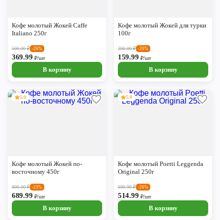
Кофе молотый Жокей Caffe
Кофе молотый Жокей для турки
Italiano 250г
100г
500.00
₽
200.00
₽
-26%
-20%
369.99
159.99
₽/шт
₽/шт
В корзину
В корзину
5.0
5.0
Кофе молотый Жокей по-
Кофе молотый Poetti Leggenda
восточному 450г
Original 250г
900.00
₽
699.99
₽
-23%
-26%
689.99
514.99
₽/шт
₽/шт
В корзину
В корзину