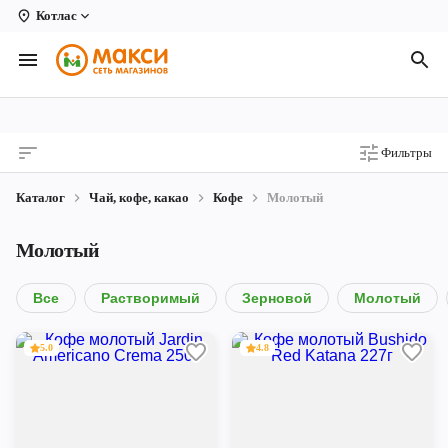
Котлас
Вологда
Архангельск
Великий Устюг
Фильтры
Киров
Каталог
Чай, кофе, какао
Кофе
Молотый
Кирово-Чепецк
Молотый
Коряжма
Котлас
Все
Растворимый
Зерновой
Молотый
Новодвинск
5.0
4.8
Рыбинск
Северодвинск