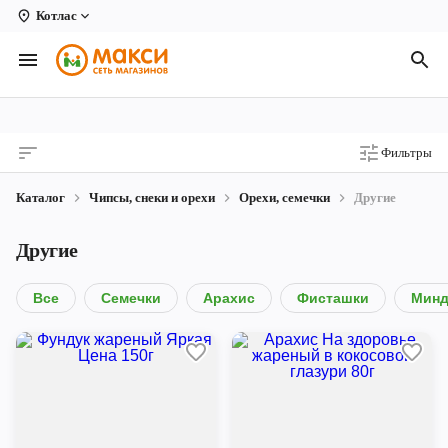
Котлас
Вологда
Архангельск
Великий Устюг
Фильтры
Киров
Каталог
Чипсы, снеки и орехи
Орехи, семечки
Другие
Кирово-Чепецк
Другие
Коряжма
Котлас
Все
Семечки
Арахис
Фисташки
Минд
Новодвинск
Рыбинск
Северодвинск