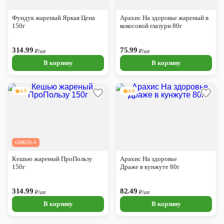
Череповец
Фундук жареный Яркая Цена
Арахис На здоровье жареный в
Ярославль
150г
кокосовой глазури 80г
314.99
75.99
₽/шт
₽/шт
В корзину
В корзину
4.9
4.8
ОМЕГА-3
Кешью жареный ПроПользу
Арахис На здоровье
150г
Драже в кунжуте 80г
314.99
82.49
₽/шт
₽/шт
В корзину
В корзину