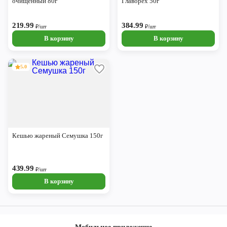
очищенный 80г
Главорех 50г
219.99
384.99
₽/шт
₽/шт
В корзину
В корзину
5.0
Кешью жареный Семушка 150г
439.99
₽/шт
В корзину