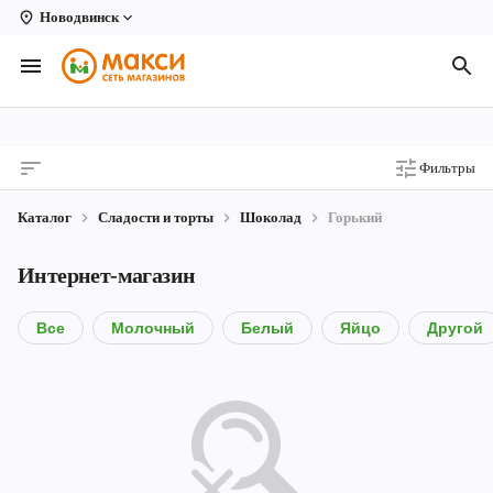
Новодвинск
Вологда
Архангельск
Великий Устюг
Фильтры
Киров
Каталог
Сладости и торты
Шоколад
Горький
Кирово-Чепецк
Интернет-магазин
Коряжма
Котлас
Все
Молочный
Белый
Яйцо
Другой
Новодвинск
Рыбинск
Северодвинск