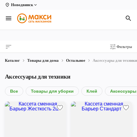
Новодвинск
Вологда
Архангельск
Великий Устюг
Фильтры
Киров
Каталог
Товары для дома
Остальное
Аксессуары для техники
Кирово-Чепецк
Аксессуары для техники
Коряжма
Котлас
Все
Товары для уборки
Клей
Аксессуары 
Новодвинск
Рыбинск
Северодвинск