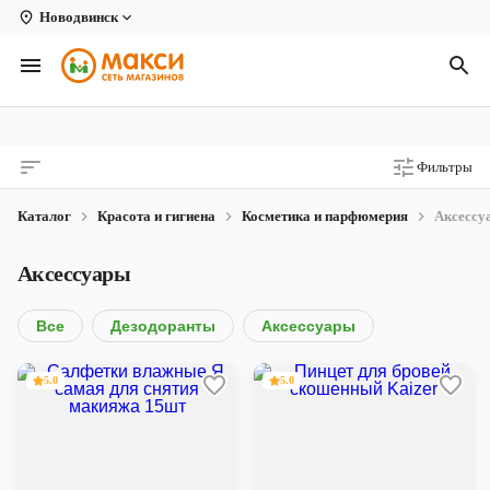
Новодвинск
Вологда
Архангельск
Великий Устюг
Фильтры
Киров
Каталог
Красота и гигиена
Косметика и парфюмерия
Аксессу
Кирово-Чепецк
Аксессуары
Коряжма
Котлас
Все
Дезодоранты
Аксессуары
Новодвинск
5.0
5.0
Рыбинск
Северодвинск