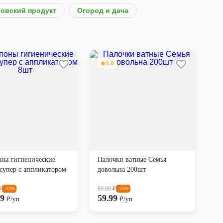
овский продукт
Огород и дача
5.0
ны гигиенические
Палочки ватные Семья
 супер с аппликатором
довольна 200шт
₽
80.00
₽
-32%
-25%
99
59.99
₽/уп
₽/уп