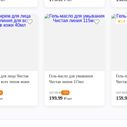
5.0
 для лица Чистая
Гель-масло для умывания
Гель-
 всех типов кожи
Чистая линия 115мл
Чиста
327.00
₽
337.00
8%
-38%
199.99
159.
шт
₽/шт