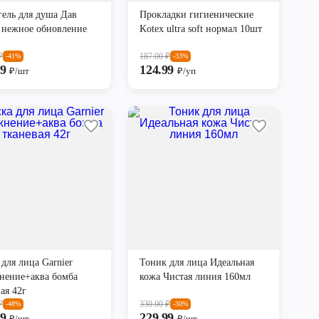
гель для душа Дав
Прокладки гигиенические
 нежное обновление
Kotex ultra soft нормал 10шт
₽
187.00
₽
-41%
-33%
99
124.99
₽/шт
₽/уп
для лица Garnier
Тоник для лица Идеальная
нение+аква бомба
кожа Чистая линия 160мл
ая 42г
₽
330.00
₽
-48%
-30%
99
229.99
₽/шт
₽/шт