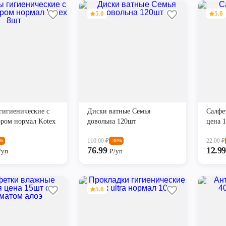
5.0
5.0
гигиенические с
Диски ватные Семья
Салфе
ром нормал Kotex
довольна 120шт
цена 
110.00
₽
22.00
₽
2%
-30%
76.99
12.9
/уп
₽/уп
5.0