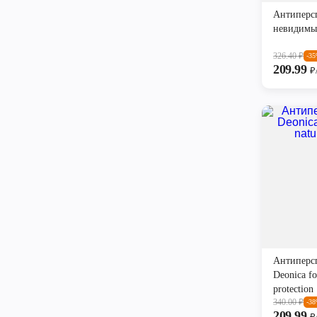
Антиперс
невидим
326.40
₽
-3
209.99
₽
Антиперс
Deonica f
protection
340.00
₽
-3
209.99
₽