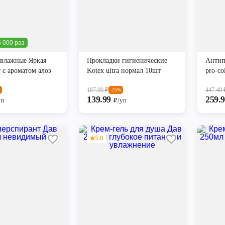
 000 раз
 влажные Яркая
Прокладки гигиенические
Антип
 с ароматом алоэ
Kotex ultra нормал 10шт
pro-co
187.00
₽
447.40
-25%
139.99
259.
уп
₽/уп
5.0