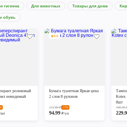
и гигиена
Для животных
Товары для дома
Кир
и обувь
4.6
пирант роликовый
Бумага туалетная Яркая цена
Тампо
45мл невидимый
2 слоя 8 рулонов
Kotex
8шт
115.80
₽
340.00
8%
-17%
94.99
229.
/шт
₽/уп