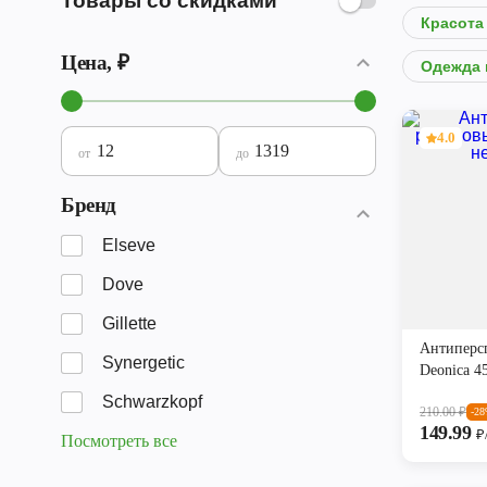
Товары со скидками
Красота 
Цена, ₽
Одежда 
4.0
от
до
Бренд
Elseve
Dove
Gillette
Антиперс
Synergetic
Deonica 
Schwarzkopf
210.00
₽
-2
149.99
₽
Посмотреть все