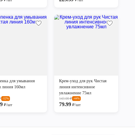
пенка для умывания
Крем-уход для рук Чистая
я линия 160мл
линия интенсивное
увлажнение 75мл
₽
143.00
₽
-52%
-44%
99
79.99
₽/шт
₽/шт