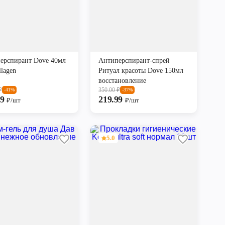
ерспирант Dove 40мл
Антиперспирант-спрей
llagen
Ритуал красоты Dove 150мл
восстановление
₽
350.00
₽
-41%
-37%
99
219.99
₽/шт
₽/шт
5.0