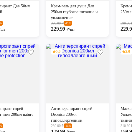
пирант Дав 50мл
Крем-гель для душа Дав
Крем-
ый
250мл глубокое питание и
250мл
увлажнение
390.00
₽
390.00
5%
-41%
229.99
229.
/шт
₽/шт
5.0
5.0
пирант спрей
Антиперспирант спрей
Маска 
or men 200мл nature
Deonica 200мл
Увлаж
гипоаллергенный
тканев
280.00
₽
310.60
8%
-35%
179.99
159.
/шт
₽/шт