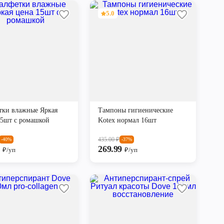
5.0
тки влажные Яркая
Тампоны гигиенические
15шт с ромашкой
Kotex нормал 16шт
435.00
₽
-40%
-37%
9
269.99
₽/уп
₽/уп