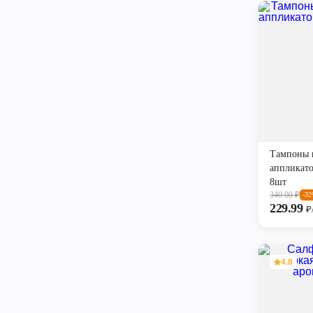
Тампоны 
аппликато
8шт
340.00
₽
-3
229.99
₽
4.8