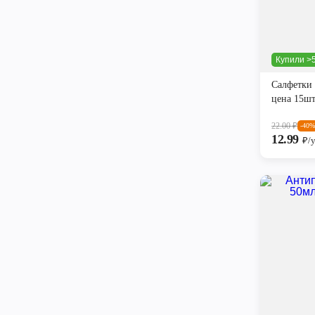
Купили >5
Салфетки
цена 15шт
22.00
₽
-40%
12.99
₽/