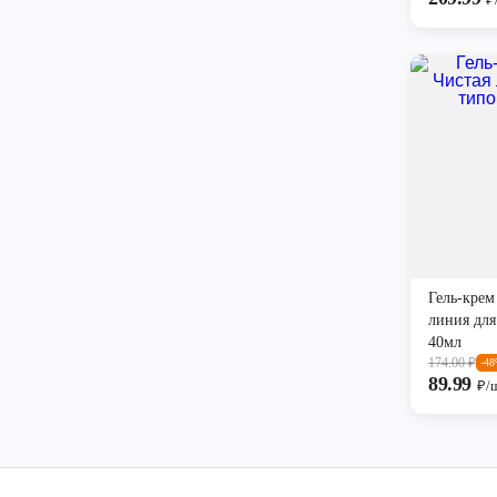
Гель-крем
линия для
40мл
174.00
₽
-4
89.99
₽/