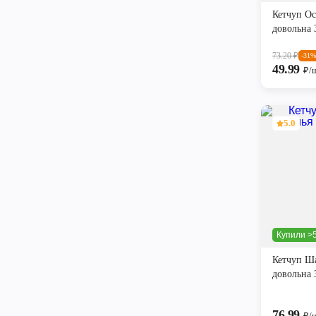
Кетчуп О
довольна 
73.20
₽
-31%
49.99
₽/
5.0
Купили >5
Кетчуп Ш
довольна 
76.99
₽/