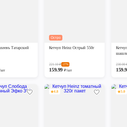
Остро
хеевъ Татарский
Кетчуп Heinz Острый 550г
Кетчуп
шашлы
221.10
₽
230.00
-27%
159.99
159.
/шт
₽/шт
4.8
5.0