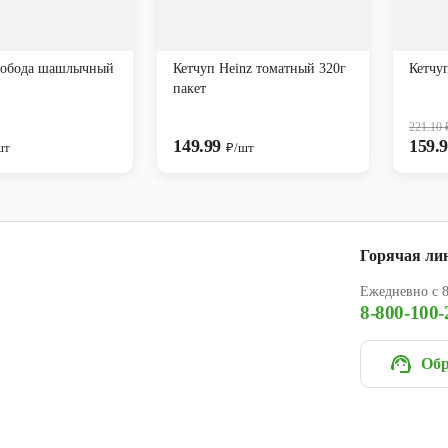
лобода шашлычный
Кетчуп Heinz томатный 320г
Кетчу
пакет
221.10
149.99
159.
шт
₽/шт
Горячая ли
Ежедневно с 8
8-800-100-
Обр