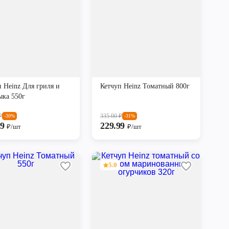
 Heinz Для гриля и
Кетчуп Heinz Томатный 800г
ка 550г
₽
335.00
₽
-30%
-31%
99
229.99
₽/шт
₽/шт
5.0