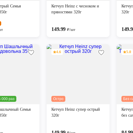
стрый Семья
Кетчуп Heinz с чесноком и
Кетчу
350г
пряностями 320г
320г
149.99
149.
шт
₽/шт
4.6
5.0
 000 раз
Остро
Без с
ашлычный Семья
Кетчуп Heinz супер острый
Кетчу
350г
320г
без са
149.99
84.9
шт
₽/шт