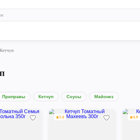
Кетчуп
п
Приправы
Кетчуп
Соусы
Майонез
5.0
4.9