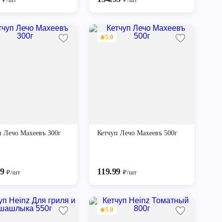
5.0
п Лечо Махеевъ 300г
Кетчуп Лечо Махеевъ 500г
99
119.99
₽/шт
₽/шт
5.0