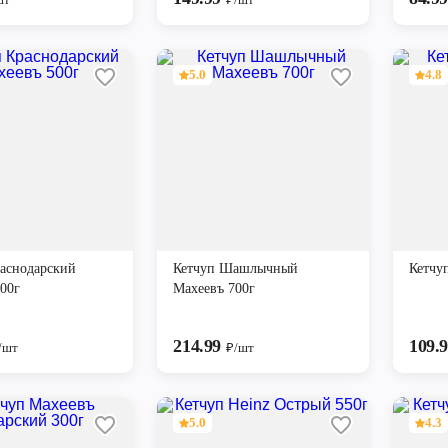
5.0
4.8
раснодарский
Кетчуп Шашлычный
Кетчу
00г
Махеевъ 700г
214.99
109.
/шт
₽/шт
5.0
4.3