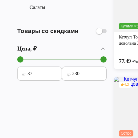
Салаты
Купили >5
Товары со скидками
Кетчуп Т
довольна 
Цена, ₽
77.49
₽/
от
до
4.2
Остро