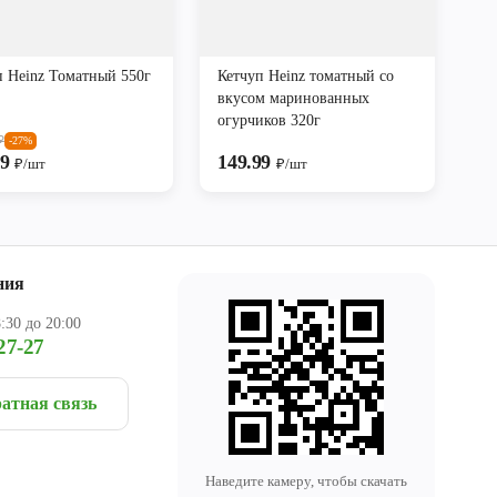
п Heinz Томатный 550г
Кетчуп Heinz томатный со
вкусом маринованных
огурчиков 320г
₽
-27%
99
149.99
₽/шт
₽/шт
ния
:30 до 20:00
27-27
атная связь
Наведите камеру, чтобы скачать