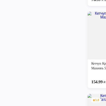
Кетчуп К
Махеевъ 5
154.99
₽
5.0