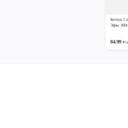
Кетчуп С
Эфко 300г
84.99
₽/