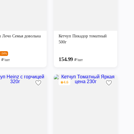
п Лечо Семья довольна
Кетчуп Пикадор томатный
500г
-34%
9
154.99
₽/шт
₽/шт
4.6