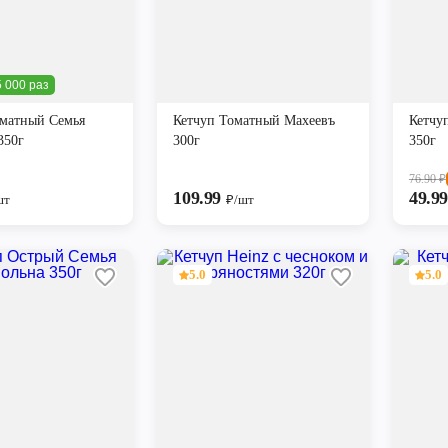
 000 раз
оматный Семья
Кетчуп Томатный Махеевъ
Кетчу
350г
300г
350г
76.90
₽
109.99
49.9
шт
₽/шт
5.0
5.0