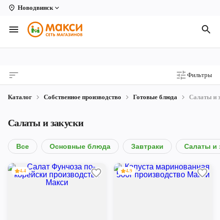
Новодвинск
Вологда
Архангельск
Великий Устюг
Фильтры
Киров
Каталог
Собственное производство
Готовые блюда
Салаты и 
Кирово-Чепецк
Салаты и закуски
Коряжма
Котлас
Все
Основные блюда
Завтраки
Салаты и 
Новодвинск
4.4
4.9
Рыбинск
Северодвинск