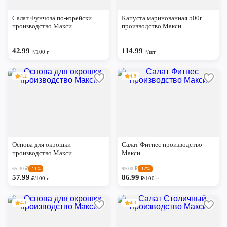
Череповец
Салат Фунчоза по-корейски
Капуста маринованная 500г
Ярославль
производство Макси
производство Макси
42.99
114.99
₽/100 г
₽/шт
4.2
4.9
Основа для окрошки
Салат Фитнес производство
производство Макси
Макси
65.30
₽
99.00
₽
-11%
-12%
57.99
86.99
₽/100 г
₽/100 г
4.1
4.3