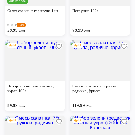
Хит продаж
Череповец
Салат свежий в горшочке 1шт
Петрушка 100г
Ярославль
90.00
₽
-33%
59.99
79.99
₽/шт
₽/шт
4.4
4.0
Набор зелени: лук зеленый,
Смесь салатная 75г рукола,
укроп 100г
радиччо, фриссе
89.99
119.99
₽/шт
₽/шт
4.8
4.0