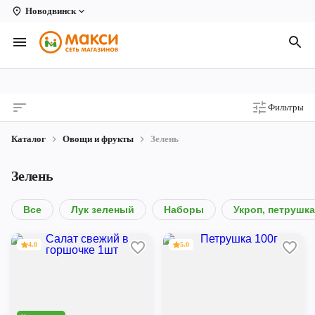
Новодвинск
Вологда
Архангельск
Великий Устюг
Фильтры
Киров
Каталог
Овощи и фрукты
Зелень
Кирово-Чепецк
Зелень
Коряжма
Котлас
Все
Лук зеленый
Наборы
Укроп, петрушка
Новодвинск
4.8
5.0
Рыбинск
Северодвинск