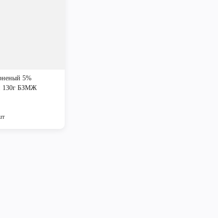
ерненый 5%
 130г БЗМЖ
шт