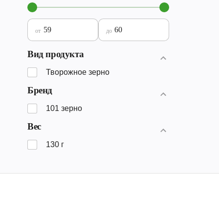
от
до
Вид продукта
Творожное зерно
Бренд
101 зерно
Вес
130 г