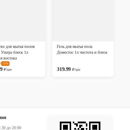
тво для мытья полов
Гель для мытья пола
 Ультра блеск 1л
Доместос 1л чистота и блеск
я востока
₽
-25%
99
319.99
₽/шт
₽/шт
ния
:30 до 20:00