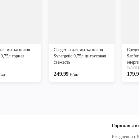
для мытья полов
Средство для мытья полов
Средс
 0,75л горная
Synergetic 0,75л цитрусовая
Sanfor
свежесть
энерги
240.00
249.99
179.
/шт
₽/шт
Горячая ли
Ежедневно с 8