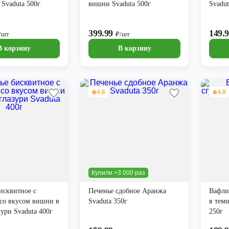
 Svaduta 500г
вишни Svaduta 500г
Svadut
399.99
149.
/шт
₽/шт
В корзину
В корзину
4.6
4.8
Купили >3 000 раз
исквитное с
Печенье сдобное Аранжа
Вафли
со вкусом вишни в
Svaduta 350г
в темн
зури Svaduta 400г
250г