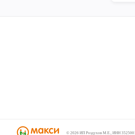
©
2026
ИП Роздухов М.Е., ИНН 352500