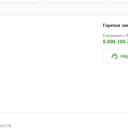
Горячая ли
Ежедневно с 8
8-800-100-
Обр
101378