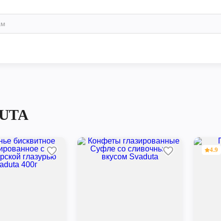
UTA
4.9