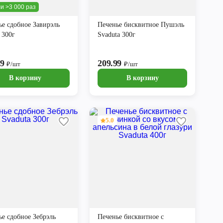
и >3 000 раз
ье сдобное Завирэль
Печенье бисквитное Пушэль
 300г
Svaduta 300г
99
209.99
₽/шт
₽/шт
В корзину
В корзину
5.0
ье сдобное Зебрэль
Печенье бисквитное с