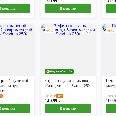
159.99
189.
/шт
₽/шт
В корзину
В корзину
5.0
4.0
Pay кешбэк 5%
ареной сгущенкой
Зефир со вкусом апельсина,
Печень
ьной глазури
яблока, черники Svaduta 250г
глазур
50г
184.20
₽
270.00
0%
-18%
149.99
199.
/шт
₽/шт
В корзину
В корзину