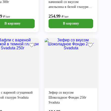
a 300г
начинкой со вкусом
апельсина в белой глазури
Svaduta 400г
99
254.99
₽/шт
₽/шт
В корзину
В корзину
 с вареной сгущенкой
Зефир со вкусом
ой глазури Svaduta
Шоколадное Фондю 250г
Svaduta