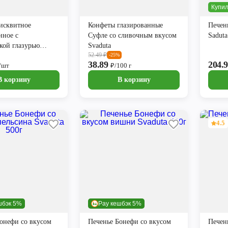
Купил
исквитное
Конфеты глазированные
Печен
нное с
Суфле со сливочным вкусом
Saduta
азурью
Svaduta
52.49
₽
00г
-25%
38.89
204.
/шт
₽/100 г
В корзину
В корзину
4.5
шбэк 5%
Pay кешбэк 5%
онефи со вкусом
Печенье Бонефи со вкусом
Печен