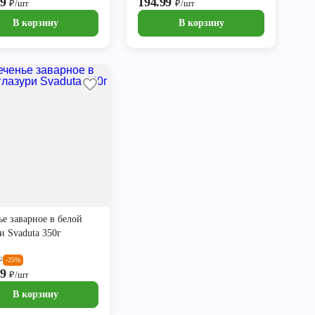
99
194.99
₽/шт
₽/шт
В корзину
В корзину
е заварное в белой
и Svaduta 350г
₽
-25%
99
₽/шт
В корзину