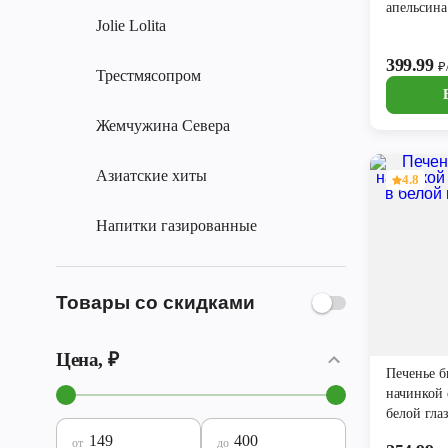
апельсина
Jolie Lolita
399.99
₽
Трестмясопром
Жемчужина Севера
Азиатские хиты
4.8
Напитки газированные
Товары со скидками
Цена, ₽
Печенье б
начинкой 
белой гла
от
до