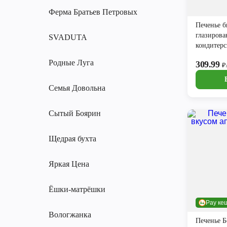
Ферма Братьев Петровых
Печенье б
глазирова
SVADUTA
кондитерской гл
Svaduta 4
Родные Луга
309.99
₽
Семья Довольна
Сытый Боярин
Щедрая бухта
Яркая Цена
Ёшки-матрёшки
Pay ке
Вологжанка
Печенье Б