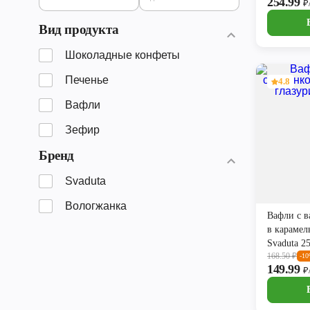
254.99
₽
Вид продукта
Шоколадные конфеты
Печенье
4.8
Вафли
Зефир
Бренд
Svaduta
Вологжанка
Вафли с в
в карамел
Svaduta 2
168.50
₽
-1
149.99
₽