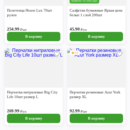
Купили >3 000 раз
Череповец
Полотенца House Lux 70шт
Салфетки бумажные Яркая цена
Ярославль
рулон
белые 1 слой 200шт
254.99
45.90
₽/шт
₽/уп
В корзину
В корзину
5.0
Перчатки нитриловые Big City
Перчатки резиновые Azur York
Life 10шт размер L
размер XL
269.99
92.99
₽/уп
₽/шт
В корзину
В корзину