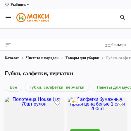
Рыбинск
Вологда
Архангельск
Великий Устюг
Фильтры
Киров
Каталог
Чистота и порядок
Товары для уборки
Губки, салфет
Кирово-Чепецк
Губки, салфетки, перчатки
Коряжма
Котлас
Все
Губки, салфетки, перчатки
Пакеты для мус
Новодвинск
4.7
Рыбинск
Северодвинск