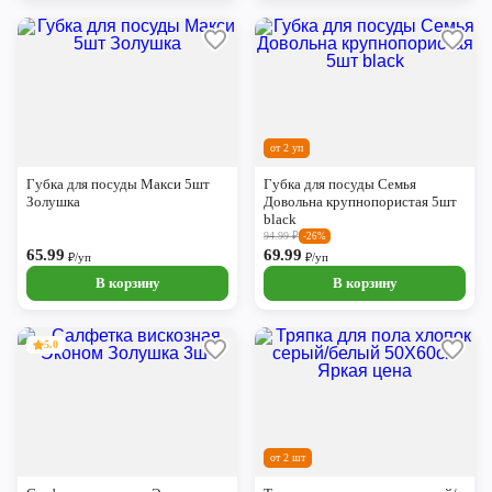
от 2 уп
Губка для посуды Макси 5шт
Губка для посуды Семья
Золушка
Довольна крупнопористая 5шт
black
94.99
₽
-26%
65.99
69.99
₽/уп
₽/уп
В корзину
В корзину
5.0
от 2 шт