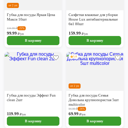
от 2 уп
Губка для посуды Яркая Цена
Салфетки влажные для уборки
Макси 10шт
House Lux антибактериальные
6в1 80шт
134.99
₽
-25%
99.99
159.99
₽/уп
₽/уп
В корзину
В корзину
5.0
от 2 уп
Губка для посуды Эффект Fun
Губка для посуды Семья
clean 2шт
Довольна крупнопористая 5шт
multicolor
94.99
₽
-26%
119.99
69.99
₽/уп
₽/уп
В корзину
В корзину