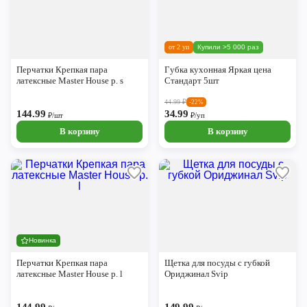
от 2 уп
Купили >5 000 раз
Перчатки Крепкая пара
Губка кухонная Яркая цена
латексные Master House р. s
Стандарт 5шт
44.99
₽
-22%
144.99
34.99
₽/шт
₽/уп
В корзину
В корзину
Новинка
Перчатки Крепкая пара
Щетка для посуды с губкой
латексные Master House р. l
Ориджинал Svip