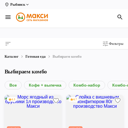
Рыбинск
Вологда
Архангельск
Великий Устюг
Фильтры
Киров
Каталог
Готовая еда
Выбираем комбо
Кирово-Чепецк
Выбираем комбо
Коряжма
Котлас
Все
Кофе + выпечка
Комбо-набор
Комбо-
Новодвинск
4.3
4.7
Рыбинск
Северодвинск