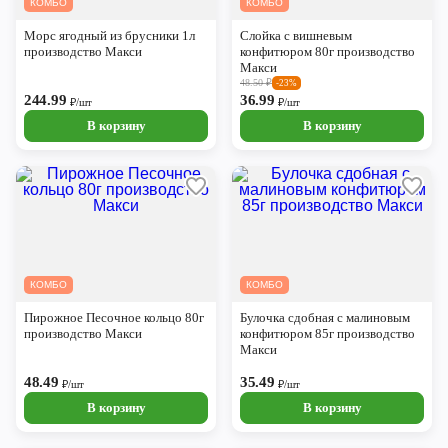
КОМБО
КОМБО
Череповец
Морс ягодный из брусники 1л
Слойка с вишневым
Ярославль
производство Макси
конфитюром 80г производство
Макси
48.50
₽
-23%
244.99
36.99
₽/шт
₽/шт
В корзину
В корзину
КОМБО
КОМБО
Пирожное Песочное кольцо 80г
Булочка сдобная с малиновым
производство Макси
конфитюром 85г производство
Макси
48.49
35.49
₽/шт
₽/шт
В корзину
В корзину