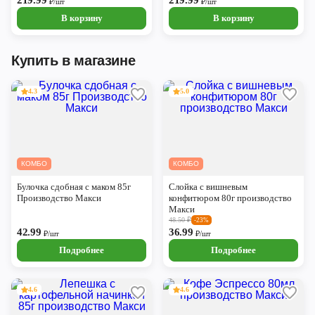
219.99
219.99
₽/шт
₽/шт
В корзину
В корзину
Купить в магазине
4.3
5.0
КОМБО
КОМБО
Булочка сдобная с маком 85г
Слойка с вишневым
Производство Макси
конфитюром 80г производство
Макси
48.50
₽
-23%
42.99
36.99
₽/шт
₽/шт
Подробнее
Подробнее
4.6
4.6