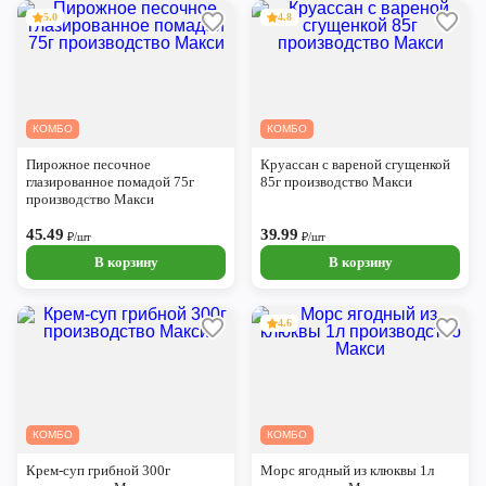
5.0
4.8
КОМБО
КОМБО
Пирожное песочное
Круассан с вареной сгущенкой
глазированное помадой 75г
85г производство Макси
производство Макси
45.49
39.99
₽/шт
₽/шт
В корзину
В корзину
4.6
КОМБО
КОМБО
Крем-суп грибной 300г
Морс ягодный из клюквы 1л