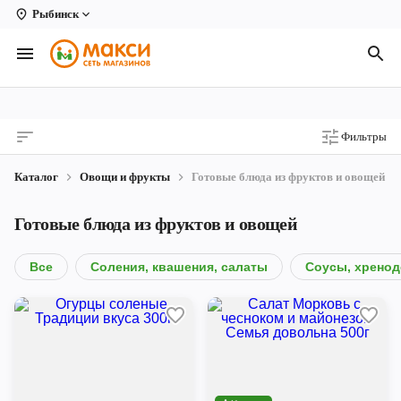
Рыбинск
Вологда
Архангельск
Великий Устюг
Фильтры
Киров
Каталог
Овощи и фрукты
Готовые блюда из фруктов и овощей
Кирово-Чепецк
Готовые блюда из фруктов и овощей
Коряжма
Котлас
Все
Соления, квашения, салаты
Соусы, хренод
Новодвинск
Рыбинск
Северодвинск