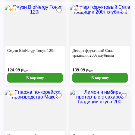
5.0
5.0
Смузи BioNergy Тонус 120г
Десерт фруктовый Сила
традиции 200г клубника
124.99
139.99
₽/шт
₽/шт
В корзину
В корзину
4.7