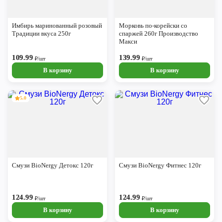
Имбирь маринованный розовый
Морковь по-корейски со
Традиции вкуса 250г
спаржей 260г Производство
Макси
109.99
139.99
₽/шт
₽/шт
В корзину
В корзину
5.0
Смузи BioNergy Детокс 120г
Смузи BioNergy Фитнес 120г
124.99
124.99
₽/шт
₽/шт
В корзину
В корзину