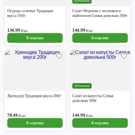
Новинка
Череповец
Огурцы соленые Традиции
Салат Морковь с чесноком и
Ярославль
вкуса 300г
майонезом Семья довольна 500г
134.99
144.99
₽/шт
₽/шт
В корзину
В корзину
Новинка
Хренодер Традиции вкуса 200г
Салат из капусты Семья
довольна 500г
78.49
144.99
₽/шт
₽/шт
В корзину
В корзину