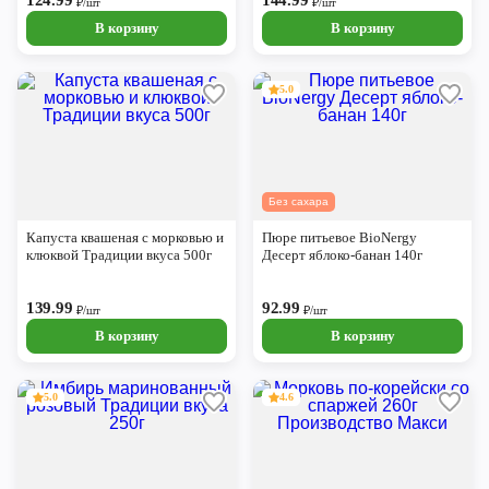
124.99
144.99
₽/шт
₽/шт
В корзину
В корзину
5.0
Без сахара
Капуста квашеная с морковью и
Пюре питьевое BioNergy
клюквой Традиции вкуса 500г
Десерт яблоко-банан 140г
139.99
92.99
₽/шт
₽/шт
В корзину
В корзину
5.0
4.6