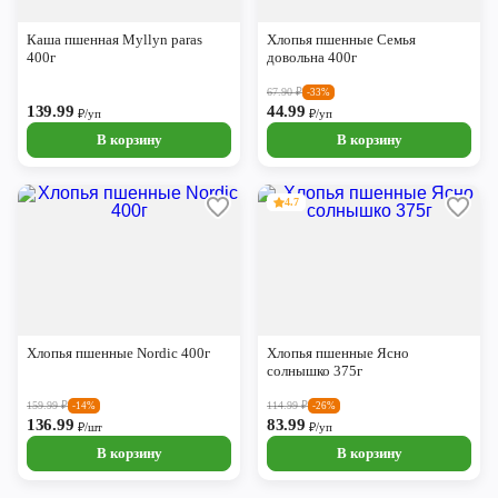
Череповец
Каша пшенная Myllyn paras
Хлопья пшенные Семья
Ярославль
400г
довольна 400г
67.90
₽
-33%
139.99
44.99
₽/уп
₽/уп
В корзину
В корзину
4.7
Хлопья пшенные Nordic 400г
Хлопья пшенные Ясно
солнышко 375г
159.99
₽
114.99
₽
-14%
-26%
136.99
83.99
₽/шт
₽/уп
В корзину
В корзину