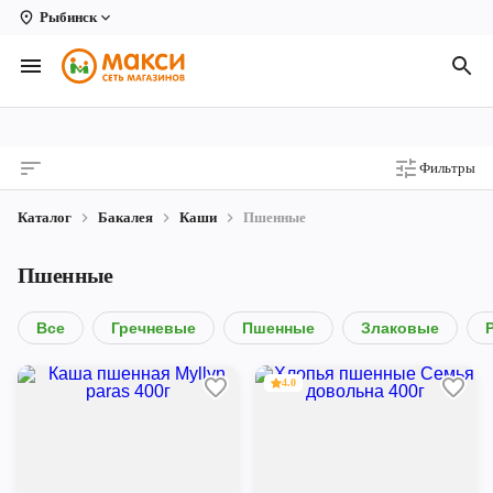
Рыбинск
Вологда
Архангельск
Великий Устюг
Фильтры
Киров
Каталог
Бакалея
Каши
Пшенные
Кирово-Чепецк
Пшенные
Коряжма
Котлас
Все
Гречневые
Пшенные
Злаковые
Новодвинск
4.0
Рыбинск
Северодвинск