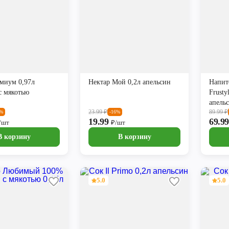
миум 0,97л
Нектар Мой 0,2л апельсин
Напит
с мякотью
Frusty
апель
23.99
₽
89.99
₽
1%
-16%
19.99
69.9
/шт
₽/шт
В корзину
В корзину
5.0
5.0