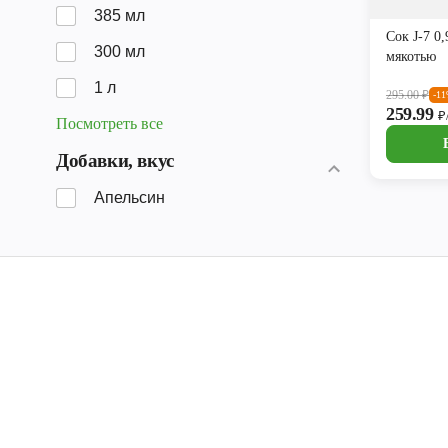
385 мл
Сок J-7 0
300 мл
мякотью
1 л
295.00
₽
-1
259.99
₽
Посмотреть все
Добавки, вкус
Апельсин