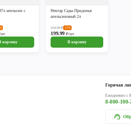
,97л апельсин с
Нектар Сады Придонья
апельсиновый 2л
224.99
₽
1%
-11%
199.99
/шт
₽/шт
В корзину
В корзину
Горячая ли
Ежедневно с 8
8-800-100-
Обр