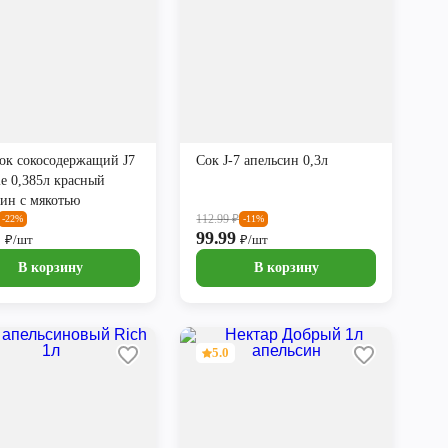
ок сокосодержащий J7
Сок J-7 апельсин 0,3л
le 0,385л красный
син с мякотью
112.99
₽
-22%
-11%
9
99.99
₽/шт
₽/шт
В корзину
В корзину
5.0