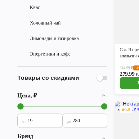
Квас
Холодный чай
Лимонады и газировка
Сок Я пре
Энергетики и кофе
апельсин 
314.99
₽
-1
279.99
₽
Товары со скидками
Цена, ₽
5.0
от
до
Бренд