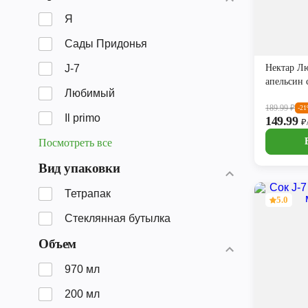
Я
Сады Придонья
J-7
Нектар Л
апельсин 
Любимый
189.99
₽
-2
Il primo
149.99
₽
Посмотреть все
Вид упаковки
Тетрапак
5.0
Стеклянная бутылка
Объем
970 мл
200 мл