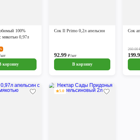
юбимый 100%
Сок Il Primo 0,2л апельсин
Сок а
с мякотью 0,97л
260.00
1%
92.99
199.
/шт
₽/шт
В корзину
В корзину
5.0