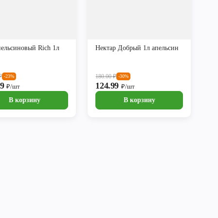
пельсиновый Rich 1л
Нектар Добрый 1л апельсин
₽
180.00
₽
-23%
-30%
99
124.99
₽/шт
₽/шт
В корзину
В корзину