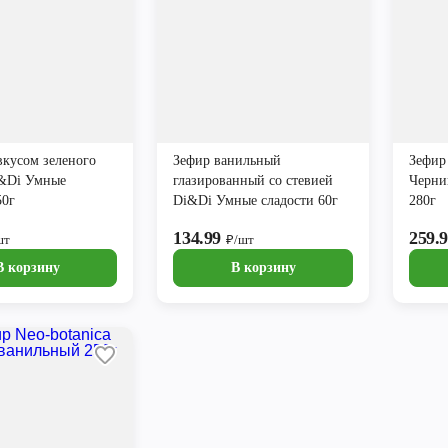
вкусом зеленого
Зефир ванильный
Зефир
i&Di Умные
глазированный со стевией
Черни
50г
Di&Di Умные сладости 60г
280г
134.99
259.
шт
₽/шт
В корзину
В корзину