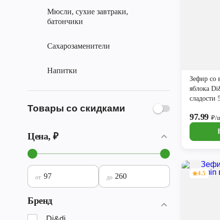
Мюсли, сухие завтраки,
батончики
Сахарозаменители
Напитки
Зефир со 
яблока D
сладости 
Товары со скидками
97.99
₽/
Цена, ₽
4.5
от
до
Бренд
Di&di