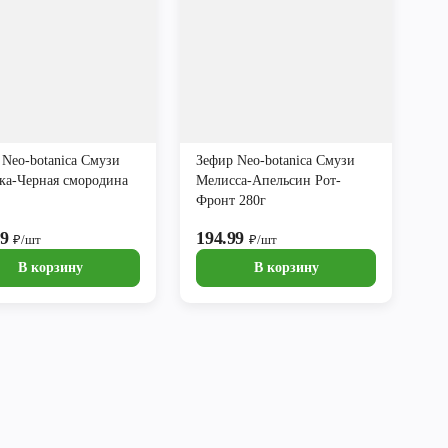
 Neo-botanica Смузи
Зефир Neo-botanica Смузи
ка-Черная смородина
Мелисса-Апельсин Рот-
Фронт 280г
99
194.99
₽/шт
₽/шт
В корзину
В корзину