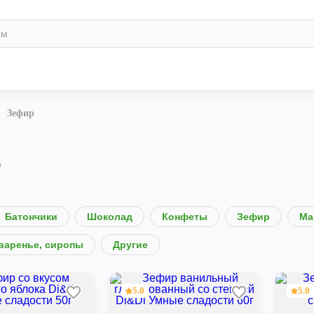
Зефир
р
Батончики
Шоколад
Конфеты
Зефир
Ма
варенье, сиропы
Другие
5.0
5.0