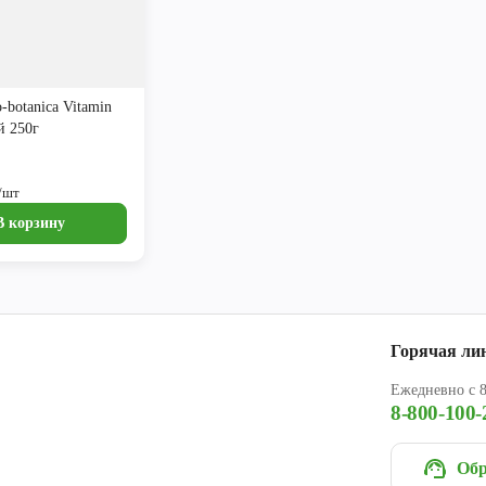
-botanica Vitamin
й 250г
/шт
В корзину
Горячая ли
Ежедневно с 8
8-800-100-
Обр