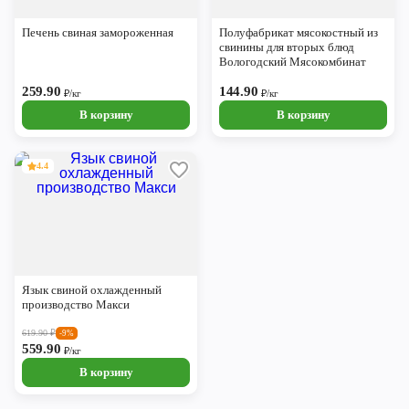
Череповец
Печень свиная замороженная
Полуфабрикат мясокостный из
Ярославль
свинины для вторых блюд
Вологодский Мясокомбинат
259.90
144.90
₽/кг
₽/кг
В корзину
В корзину
4.4
Язык свиной охлажденный
производство Макси
619.90
₽
-9%
559.90
₽/кг
В корзину