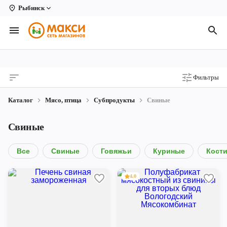
Рыбинск
Вологда
Архангельск
Великий Устюг
Фильтры
Киров
Каталог
Мясо, птица
Субпродукты
Свиные
Кирово-Чепецк
Свиные
Коряжма
Котлас
Все
Свиные
Говяжьи
Куриные
Кост
Новодвинск
4.0
Рыбинск
Северодвинск