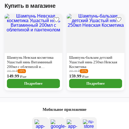
Купить в магазине
Шампунь Невская косметика
Шампунь-бальзам детский
Ушастый нянь Витаминный
Ушастый нянь 250мл Невская
200мл с облепихой и
Косметика
пантенолом
205.00
₽
205.00
₽
-26%
-21%
149.99
159.99
₽/шт
₽/шт
Подробнее
Подробнее
Мобильное приложение