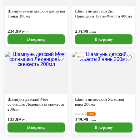
Череповец
Шампунь-гель детский для душа
Шампунь детский 2в1
Ярославль
Гонки 300мл
Принцесса Тутти-Фрутти 400мл
234.99
234.99
₽/шт
₽/шт
В корзину
В корзину
5.0
Шампунь детский Мое
Шампунь детский Ушастый
солнышко Леденцовая свежесть
нянь 200мл
200мл
205.00
₽
-26%
133.99
149.99
₽/шт
₽/шт
В корзину
В корзину