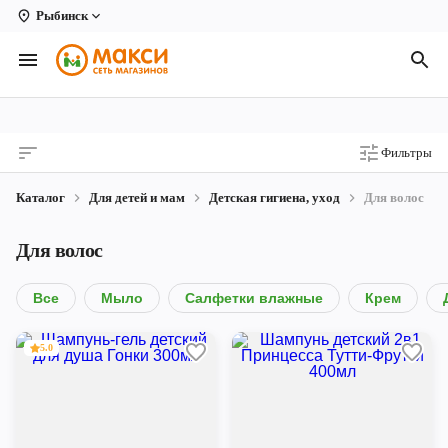
Рыбинск
Вологда
Архангельск
Великий Устюг
Фильтры
Киров
Каталог
Для детей и мам
Детская гигиена, уход
Для волос
Кирово-Чепецк
Для волос
Коряжма
Котлас
Все
Мыло
Салфетки влажные
Крем
Новодвинск
5.0
Рыбинск
Северодвинск