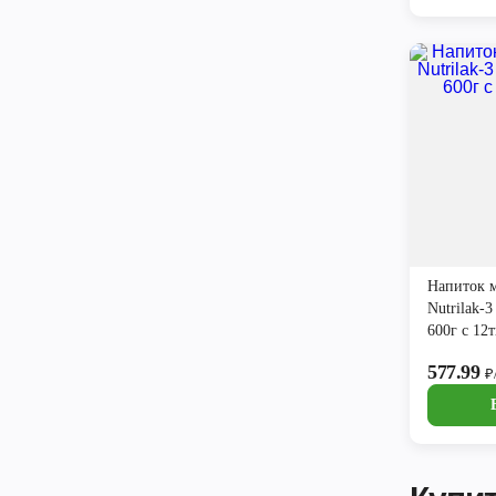
Напиток 
Nutrilak-
600г с 12
577.99
₽