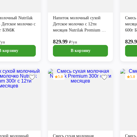
олочный Nutrilak
Напиток молочный сухой
Смесь 
 Детское молочко с
Детское молочко с 12ти
месяце
0г БЗМЖ
месяцев Nutrilak Premium 3
600г
600г БЗМЖ
829.99
829.
/уп
₽/уп
В корзину
В корзину
5.0
5.0
сухой молочный
Смесь сухая молочная
Смесь