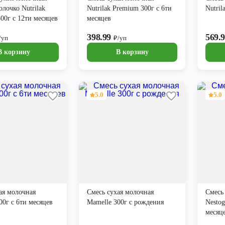
олочко Nutrilak
Nutrilak Premium 300г с 6ти
Nutril
00г с 12ти месяцев
месяцев
398.99
569.
/уп
₽/уп
В корзину
В корзину
5.0
5.0
ая молочная
Смесь сухая молочная
Смесь
00г с 6ти месяцев
Mamelle 300г с рождения
Nestog
месяц