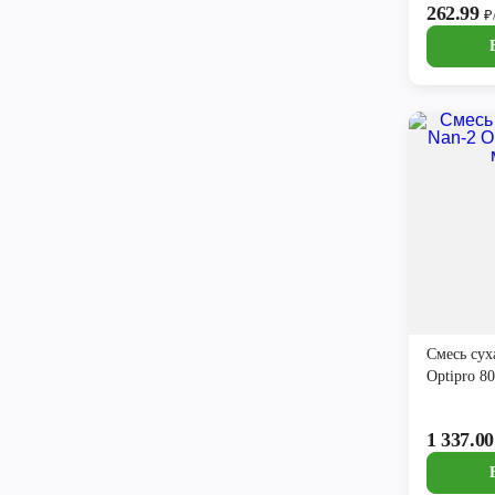
262.99
₽
Смесь сух
Optipro 8
1 337.0