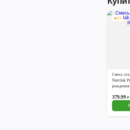
Купит
4.5
Смесь сух
Nutrilak 
рождения
379.99
₽