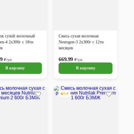
ок сухой молочный
Смесь сухая молочная
en-4 2х300г с 18ти
Nestogen-3 2х300г с 12ти
ев
месяцев
99
669.99
₽/уп
₽/уп
В корзину
В корзину
5.0