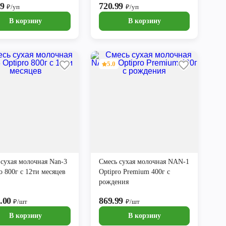
99
720.99
₽/уп
₽/уп
В корзину
В корзину
5.0
 сухая молочная Nan-3
Смесь сухая молочная NAN-1
o 800г с 12ти месяцев
Optipro Premium 400г с
рождения
3.00
869.99
₽/шт
₽/шт
В корзину
В корзину