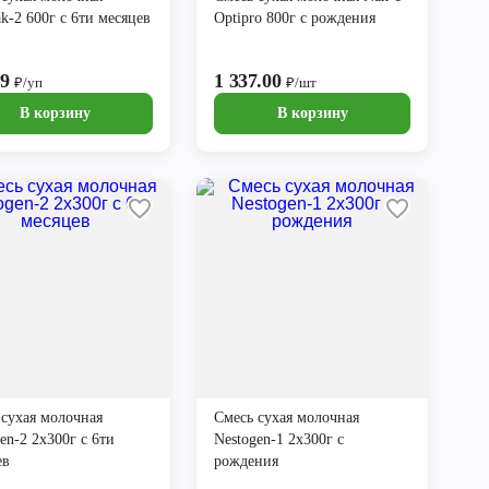
ak-2 600г с 6ти месяцев
Optipro 800г с рождения
99
1 337.00
₽/уп
₽/шт
В корзину
В корзину
 сухая молочная
Смесь сухая молочная
en-2 2х300г с 6ти
Nestogen-1 2х300г с
ев
рождения