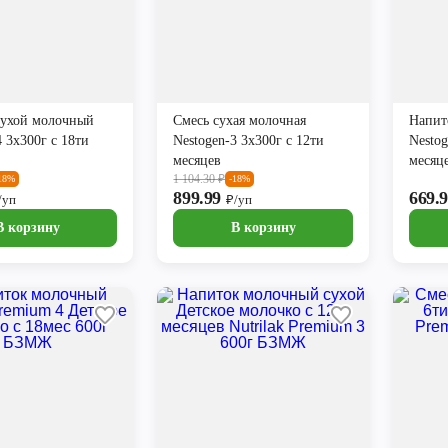
сухой молочный
Смесь сухая молочная
Напит
4 3х300г с 18ти
Nestogen-3 3х300г с 12ти
Nestog
месяцев
месяц
1 104.30
₽
18%
-18%
899.99
669.
/уп
₽/уп
В корзину
В корзину