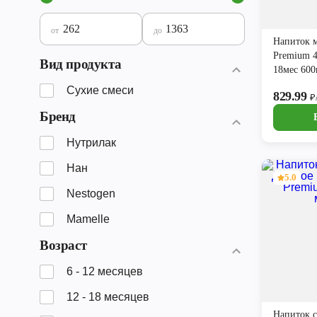
от
до
Напиток м
Premium 4
Вид продукта
18мес 60
Сухие смеси
829.99
₽
Бренд
Нутрилак
Нан
5.0
Nestogen
Mamelle
Возраст
6 - 12 месяцев
12 - 18 месяцев
Напиток 