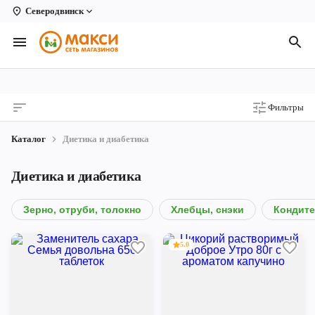
Северодвинск
Вологда
Архангельск
Великий Устюг
Фильтры
Киров
Каталог
Диетика и диабетика
Кирово-Чепецк
Диетика и диабетика
Коряжма
Котлас
Зерно, отруби, толокно
Хлебцы, снэки
Кондите
Новодвинск
5.0
Рыбинск
Северодвинск