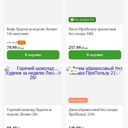
Pay кешбэк 5%
Кофе Худеем за неделю Леовит
Паста ПроПользу арахисовая
14г капучино
без сахара 340г
109.99
₽
-27%
79.99
257.99
₽/шт
₽/шт
В корзину
В корзину
4.8
Без сахара
Горячий шоколад Худеем за
Джем абрикосовый без сахара
неделю Леовит 26г
ПроПользу 210г