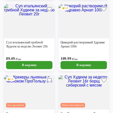
5.0
Суп итальянский грибной
Цикорий растворимый Здравко
Худеем за неделю Леовит 20г
Арнап 100г
89.49
109.99
₽/шт
₽/шт
В корзину
В корзину
5.0
Без дрожжей
Много витаминов