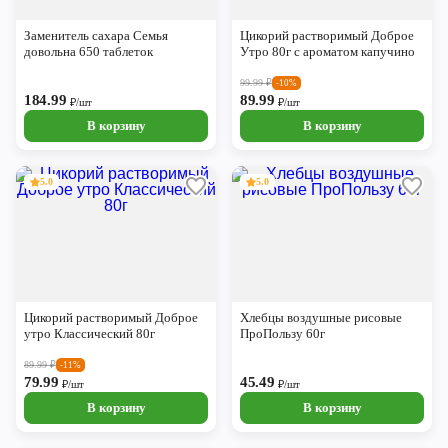
Череповец
Заменитель сахара Семья
Цикорий растворимый Доброе
Ярославль
довольна 650 таблеток
Утро 80г с ароматом капучино
99.99
₽
-10%
184.99
89.99
₽/шт
₽/шт
В корзину
В корзину
5.0
5.0
Цикорий растворимый Доброе
Хлебцы воздушные рисовые
утро Классический 80г
ПроПользу 60г
89.99
₽
-11%
79.99
45.49
₽/шт
₽/шт
В корзину
В корзину