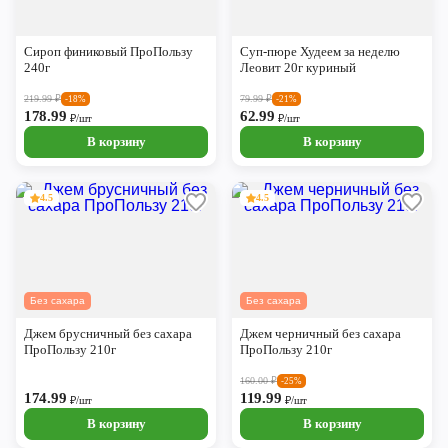
Сироп финиковый ПроПользу
Суп-пюре Худеем за неделю
240г
Леовит 20г куриный
219.99
₽
79.99
₽
-18%
-21%
178.99
62.99
₽/шт
₽/шт
В корзину
В корзину
4.5
4.5
Без сахара
Без сахара
Джем брусничный без сахара
Джем черничный без сахара
ПроПользу 210г
ПроПользу 210г
160.00
₽
-25%
174.99
119.99
₽/шт
₽/шт
В корзину
В корзину