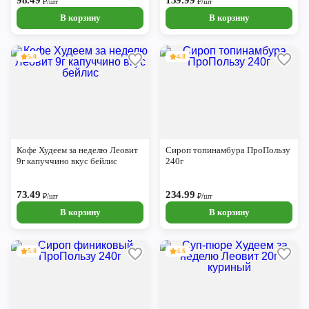
98.49
139.99
₽/шт
₽/шт
В корзину
В корзину
5.0
4.8
Кофе Худеем за неделю Леовит
Сироп топинамбура ПроПользу
9г капуччино вкус бейлис
240г
73.49
234.99
₽/шт
₽/шт
В корзину
В корзину
5.0
4.6