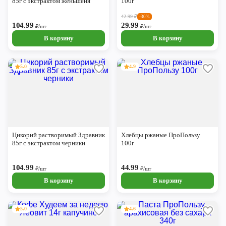
85г с экстрактом женьшеня
100г
42.99
₽
-30%
104.99
29.99
₽/шт
₽/шт
В корзину
В корзину
5.0
4.9
Цикорий растворимый Здравник
Хлебцы ржаные ПроПользу
85г с экстрактом черники
100г
104.99
44.99
₽/шт
₽/шт
В корзину
В корзину
5.0
4.6