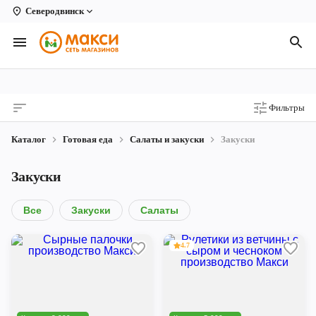
Северодвинск
Вологда
Архангельск
Великий Устюг
Фильтры
Киров
Каталог
Готовая еда
Салаты и закуски
Закуски
Кирово-Чепецк
Закуски
Коряжма
Котлас
Все
Закуски
Салаты
Новодвинск
4.7
Рыбинск
Северодвинск