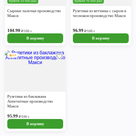
Купили >3 000 раз
Купили >5 000 раз
Череповец
Сырные палочки производство
Рулетики из ветчины с сыром и
Ярославль
Макси
чесноком производство Макси
104.90
96.99
₽/100 г
₽/100 г
В корзину
В корзину
4.0
Рулетики из баклажана
Аппетитные производство
Макси
95.99
₽/100 г
В корзину