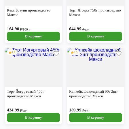
Череповец
Кекс Брауни производство
Торт Ягодка 750г производство
Ярославль
Макси
Макси
164.90
644.99
₽/100 г
₽/шт
В корзину
В корзину
4.7
4.5
Торт Йогуртовый 450г
Капкейк шоколадный 90г 2шт
производство Макси
производство Макси
434.99
189.99
₽/шт
₽/уп
В корзину
В корзину