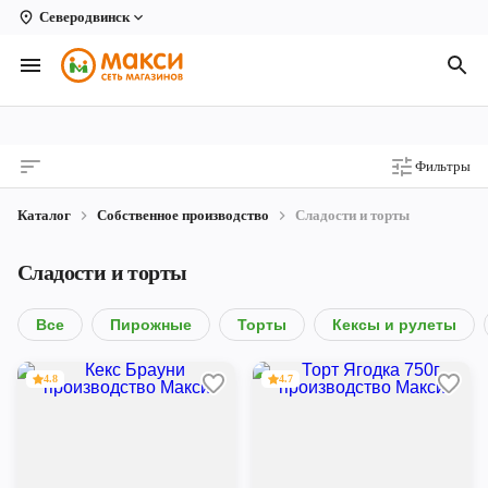
Северодвинск
Вологда
Архангельск
Великий Устюг
Фильтры
Киров
Каталог
Собственное производство
Сладости и торты
Кирово-Чепецк
Сладости и торты
Коряжма
Котлас
Все
Пирожные
Торты
Кексы и рулеты
Новодвинск
4.8
4.7
Рыбинск
Северодвинск