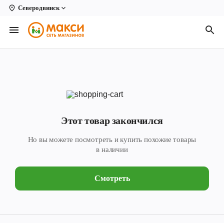
Северодвинск
Вологда
Архангельск
Великий Устюг
Киров
Кирово-Чепецк
Этот товар закончился
Коряжма
Но вы можете посмотреть и купить похожие товары
Котлас
в наличии
Новодвинск
Смотреть
Рыбинск
Северодвинск