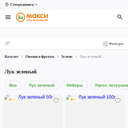
Северодвинск
Вологда
Архангельск
Великий Устюг
Фильтры
Киров
Каталог
Овощи и фрукты
Зелень
Лук зеленый
Кирово-Чепецк
Лук зеленый
Коряжма
Котлас
Все
Лук зеленый
Наборы
Укроп, петрушка
Новодвинск
5.0
4.9
Рыбинск
Северодвинск