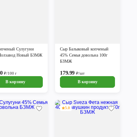
опченый Сулугуни
Сыр Балыковый копченый
олзавод Новый БЗМЖ
45% Семья довольна 100г
БЗМЖ
90
179.99
₽/100 г
₽/шт
В корзину
В корзину
5.0