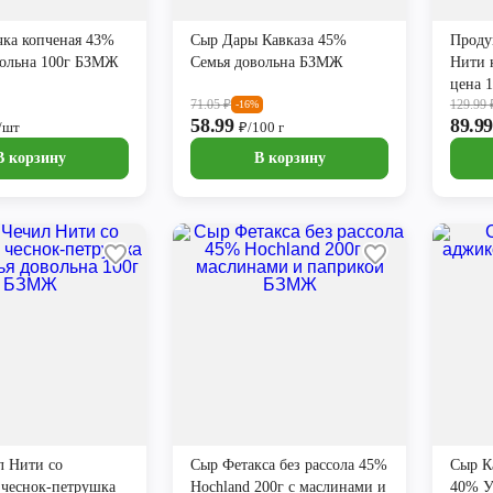
чка копченая 43%
Сыр Дары Кавказа 45%
Проду
вольна 100г БЗМЖ
Семья довольна БЗМЖ
Нити 
цена 
71.05
₽
129.99
-16%
58.99
89.9
/шт
₽/100 г
В корзину
В корзину
л Нити со
Сыр Фетакса без рассола 45%
Сыр К
 чеснок-петрушка
Hochland 200г с маслинами и
40% У