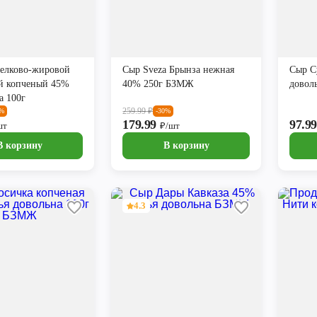
белково-жировой
Сыр Sveza Брынза нежная
Сыр С
й копченый 45%
40% 250г БЗМЖ
довол
а 100г
259.99
₽
6%
-30%
179.99
97.9
шт
₽/шт
В корзину
В корзину
4.3