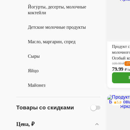
Йогурты, десерты, молочные
коктейли
Детские молочные продукты
Масло, маргарин, спред
Продукт с
молочног
Сыры
Особый ко
109.99
₽
Яркая Цен
-2
79.99
₽/
Яйцо
Майонез
5.0
Товары со скидками
Цена, ₽