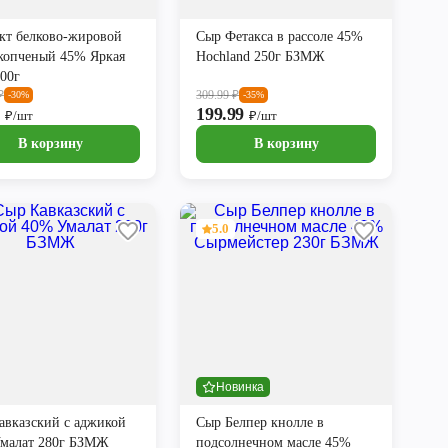
кт белково-жировой
Сыр Фетакса в рассоле 45%
копченый 45% Яркая
Hochland 250г БЗМЖ
100г
₽
309.99
₽
-30%
-35%
9
199.99
₽/шт
₽/шт
В корзину
В корзину
5.0
Новинка
авказский с аджикой
Сыр Белпер кнолле в
малат 280г БЗМЖ
подсолнечном масле 45%