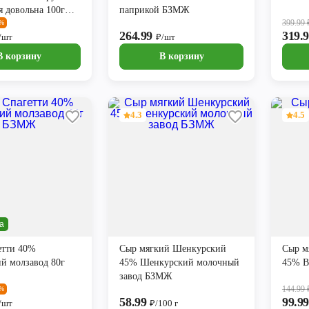
 довольна 100г
паприкой БЗМЖ
399.99
8%
264.99
319.
/шт
₽/шт
В корзину
В корзину
4.3
4.5
а
етти 40%
Сыр мягкий Шенкурский
Сыр м
й молзавод 80г
45% Шенкурский молочный
45% B
завод БЗМЖ
144.99
7%
58.99
99.9
/шт
₽/100 г