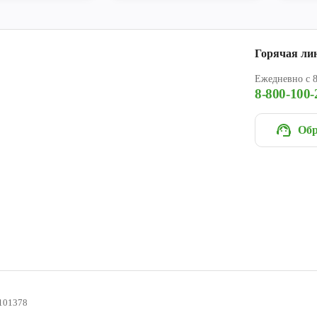
Горячая ли
Ежедневно с 8
8-800-100-
Обр
101378