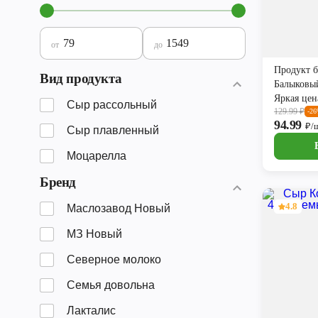
от
до
Продукт 
Вид продукта
Балыковы
Яркая цен
Сыр рассольный
129.99
₽
-2
94.99
₽/
Сыр плавленный
Моцарелла
Бренд
4.8
Маслозавод Новый
МЗ Новый
Северное молоко
Семья довольна
Лакталис