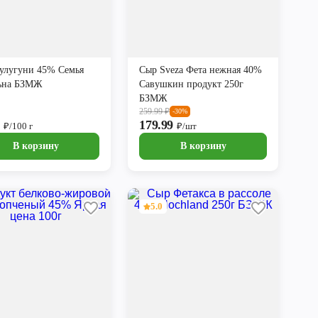
улугуни 45% Семья
Сыр Sveza Фета нежная 40%
ьна БЗМЖ
Савушкин продукт 250г
БЗМЖ
259.99
₽
-30%
9
179.99
₽/100 г
₽/шт
В корзину
В корзину
5.0