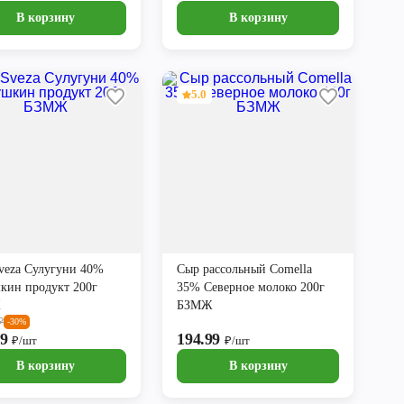
В корзину
В корзину
5.0
veza Сулугуни 40%
Сыр рассольный Comella
кин продукт 200г
35% Северное молоко 200г
Ж
БЗМЖ
₽
-30%
99
194.99
₽/шт
₽/шт
В корзину
В корзину