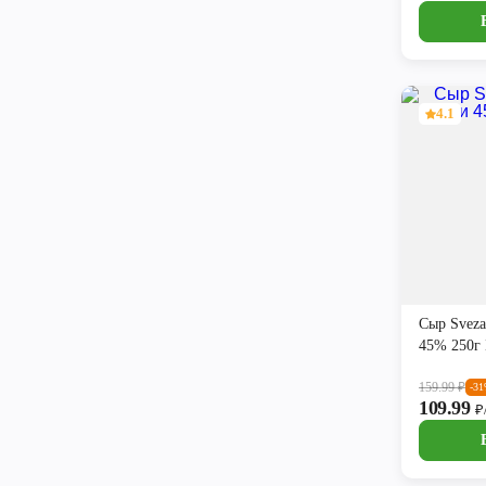
4.1
Сыр Svez
45% 250
159.99
₽
-3
109.99
₽