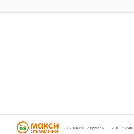
©
2026
ИП Роздухов М.Е., ИНН 352500