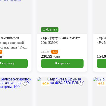
Новинка
 заменителем
Сыр Сулугуни 40% Умалат
Сыр к
о жира копченый
200г БЗМЖ
45% М
са плетеная 45%
289.99
₽
а 100г
7%
-20%
230.99
154.
шт
₽/шт
В корзину
В корзину
5.0
4.8