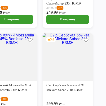
Сырмейстер 230г БЗМЖ
₽
384.99
₽
-20%
-35%
99
249.99
₽/шт
₽/шт
В корзину
В корзину
5.0
ягкий Mozzarella Mini
Сыр Сербская брынза 40%
onfesto 230г БЗМЖ
Mlekara Sabac 200г БЗМЖ
₽
-31%
9
299.99
₽/шт
₽/шт