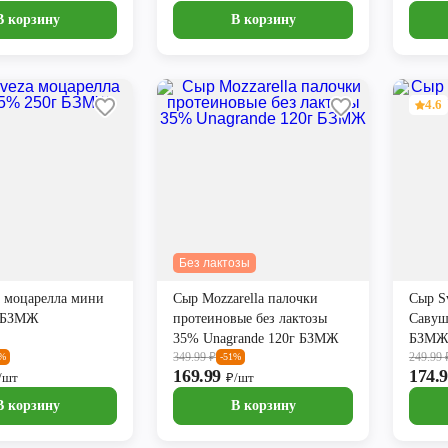
В корзину
В корзину
4.6
Без лактозы
a моцарелла мини
Сыр Mozzarella палочки
Сыр S
г БЗМЖ
протеиновые без лактозы
Савуш
35% Unagrande 120г БЗМЖ
БЗМ
349.99
₽
249.99
1%
-51%
169.99
174.
/шт
₽/шт
В корзину
В корзину