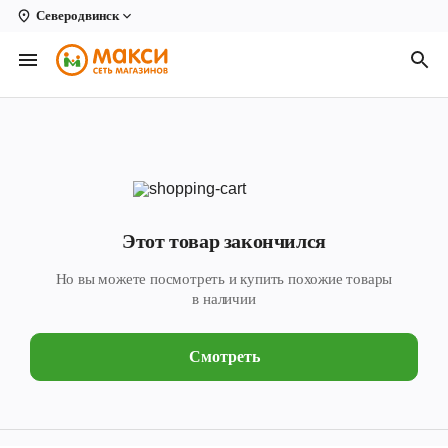
Северодвинск
Вологда
Архангельск
Великий Устюг
Киров
Кирово-Чепецк
Этот товар закончился
Коряжма
Но вы можете посмотреть и купить похожие товары
Котлас
в наличии
Новодвинск
Смотреть
Рыбинск
Северодвинск