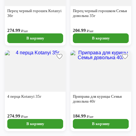
Череповец
Перец черный горошек Kotanyi
Перец черный горошком Семья
Ярославль
36г
довольна 35г
274.99
204.99
₽/шт
₽/шт
В корзину
В корзину
4 перца Kotanyi 35г
Приправа для курицы Семья
довольна 40г
274.99
184.99
₽/шт
₽/шт
В корзину
В корзину