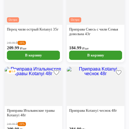
Остро
Остро
Перец чили острый Kotanyi 35г
Приправа Смесь с чили Семья
довольна 43г
249.99
₽
-16%
209.99
184.99
₽/шт
₽/шт
В корзину
В корзину
5.0
Приправа Итальянские травы
Приправа Kotanyi чеснок 48г
Kotanyi 48г
249.99
₽
-16%