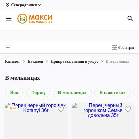
Северодвинск
Вологда
Архангельск
Великий Устюг
Фильтры
Киров
Каталог
Бакалея
Приправы, специи и уксус
В мельницах
Кирово-Чепецк
В мельницах
Коряжма
Котлас
Все
Перец
В мельницах
В пакетиках
Новодвинск
5.0
Рыбинск
Северодвинск