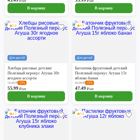
45.49
55.99
₽/шт
₽/шт
В корзину
В корзину
5.0
5.0
Для детей
Для детей
Хлебцы рисовые детские
Батончик фруктовый детский
Полезный перекус Агуша 30г
Полезный перекус Агуша 15г
ягодное ассорти
яблоко банан
72.99
₽
62.99
₽
-23%
-24%
55.99
47.49
₽/шт
₽/шт
В корзину
В корзину
4.7
5.0