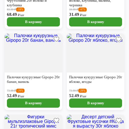
ФрутоНяня 20г яблоко и
яблоко, клубника, малина,
клубника
черника
83.99
₽
59.99
₽
-18%
-47%
68.49
31.49
₽/шт
₽/шт
В корзину
В корзину
Палочки кукурузные Gipopo 20г
Палочки кукурузные Gipopo 20г
банан, ваниль
яблоко, ягоды
73.99
₽
73.99
₽
-29%
-29%
52.49
52.49
₽/шт
₽/шт
В корзину
В корзину