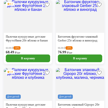
4.5
Палочки кукурузные детские
Батончик фруктово-злаковый
ФрутоНяня 20г яблоко и банан
Gerber 25г яблоко и виноград
83.99
₽
96.99
₽
-18%
-20%
68.49
76.99
₽/шт
₽/шт
В корзину
В корзину
5.0
Для детей
Для детей
Палочки кукурузные детские
Батончик злаковый Gipopo 20г