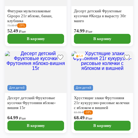
Череповец
Фигурки мультизлаковые
Десерт детский Фруктовые
Ярославль
Gipopo 21г яблоко, банан,
кусочки #Когда я вырасту 30г
клубника
манго
73.99
₽
-29%
52.49
74.99
₽/шт
₽/шт
В корзину
В корзину
5.0
Для детей
Для детей
Десерт детский Фруктовые
Хрустящие злаки Фрутоняня
кусочки Фрутоняня яблоко-
21г кукурузно-рисовые колечки
вишня 15г
с яблоком и вишней
83.99
₽
-18%
64.99
68.49
₽/шт
₽/шт
В корзину
В корзину