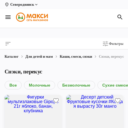
Северодвинск
Вологда
Архангельск
Великий Устюг
Фильтры
Киров
Каталог
Для детей и мам
Каши, смеси, снэки
Снэки, перекус
Кирово-Чепецк
Снэки, перекус
Коряжма
Котлас
Все
Молочные
Безмолочные
Сухие смеси
Новодвинск
Рыбинск
Северодвинск