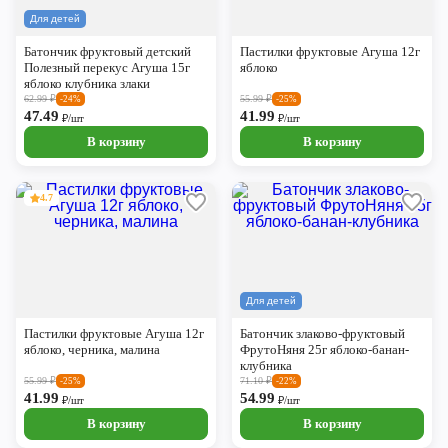
Для детей
Батончик фруктовый детский
Пастилки фруктовые Агуша 12г
Полезный перекус Агуша 15г
яблоко
яблоко клубника злаки
62.99
₽
55.99
₽
-24%
-25%
47.49
41.99
₽/шт
₽/шт
В корзину
В корзину
4.7
Для детей
Пастилки фруктовые Агуша 12г
Батончик злаково-фруктовый
яблоко, черника, малина
ФрутоНяня 25г яблоко-банан-
клубника
55.99
₽
71.10
₽
-25%
-22%
41.99
54.99
₽/шт
₽/шт
В корзину
В корзину