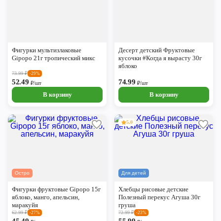
Фигурки мультизлаковые
Десерт детский Фруктовые
Gipopo 21г тропический микс
кусочки #Когда я вырасту 30г
яблоко
73.99
₽
-29%
52.49
74.99
₽/шт
₽/шт
В корзину
В корзину
5.0
Остро
Для детей
Фигурки фруктовые Gipopo 15г
Хлебцы рисовые детские
яблоко, манго, апельсин,
Полезный перекус Агуша 30г
маракуйя
груша
62.99
₽
72.99
₽
-27%
-23%