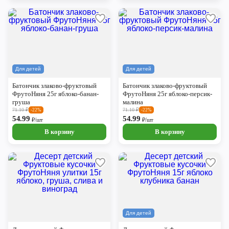
Для детей
Для детей
Батончик злаково-фруктовый
Батончик злаково-фруктовый
ФрутоНяня 25г яблоко-банан-
ФрутоНяня 25г яблоко-персик-
груша
малина
71.10
₽
71.10
₽
-22%
-22%
54.99
54.99
₽/шт
₽/шт
В корзину
В корзину
Для детей