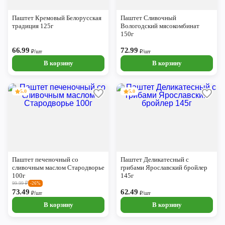
Череповец
Паштет Кремовый Белорусская
Паштет Сливочный
Ярославль
традиция 125г
Вологодский мясокомбинат
150г
66.99
72.99
₽/шт
₽/шт
В корзину
В корзину
5.0
5.0
Паштет печеночный со
Паштет Деликатесный с
сливочным маслом Стародворье
грибами Ярославский бройлер
100г
145г
99.99
₽
-26%
73.49
62.49
₽/шт
₽/шт
В корзину
В корзину