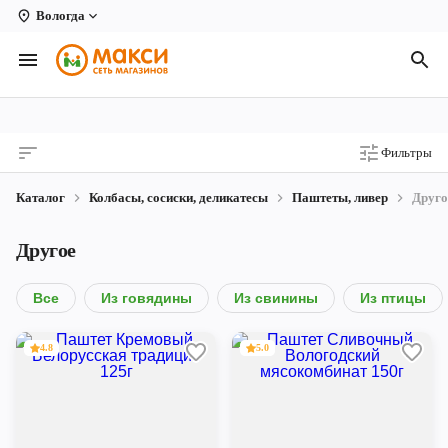
Вологда
Вологда
Архангельск
Великий Устюг
Фильтры
Киров
Каталог
Колбасы, сосиски, деликатесы
Паштеты, ливер
Друго
Кирово-Чепецк
Другое
Коряжма
Котлас
Все
Из говядины
Из свинины
Из птицы
Новодвинск
4.8
5.0
Рыбинск
Северодвинск