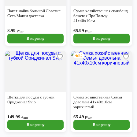
Череповец
Пакет-майка большой Логотип
Сумка хозяйственная спанбонд
Ярославль
Сеть Макси доставка
бежевая ПроПользу
41х40х10см
8.99
65.99
₽/шт
₽/шт
В корзину
В корзину
5.0
Щетка для посуды с губкой
Сумка хозяйственная Семья
Ориджинал Svip
довольна 41х40х10см
коричневый
149.99
65.49
₽/шт
₽/шт
В корзину
В корзину