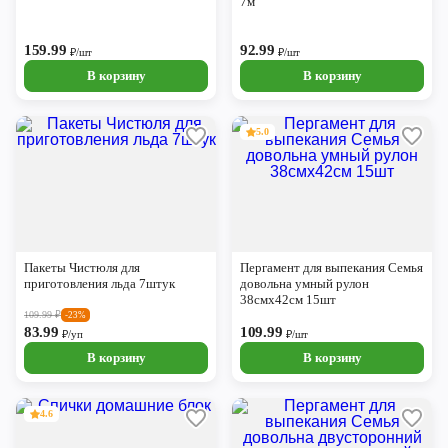
7м
159.99
92.99
₽/шт
₽/шт
В корзину
В корзину
5.0
Пакеты Чистюля для
Пергамент для выпекания Семья
приготовления льда 7штук
довольна умный рулон
38смх42см 15шт
109.99
₽
-23%
83.99
109.99
₽/уп
₽/шт
В корзину
В корзину
4.6