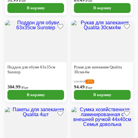
51.99
89.49
₽/шт
₽/шт
В корзину
В корзину
Поддон для обуви 63х35см
Рукав для запекания Qualita
Sunstep
30смх4м
119.99
₽
-21%
304.99
94.49
₽/шт
₽/шт
В корзину
В корзину