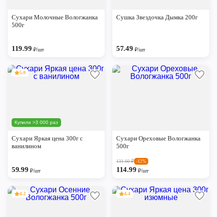
Череповец
Сухари Молочные Вологжанка
Сушка Звездочка Дымка 200г
Ярославль
500г
119.99
57.49
₽/шт
₽/шт
5.0
Купили >3 000 раз
Сухари Яркая цена 300г с
Сухари Ореховые Вологжанка
ванилином
500г
131.60
₽
-12%
59.99
114.99
₽/шт
₽/шт
4.2
4.4