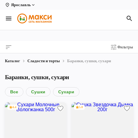
Ярославль
Вологда
Архангельск
Великий Устюг
Фильтры
Киров
Каталог
Сладости и торты
Баранки, сушки, сухари
Кирово-Чепецк
Баранки, сушки, сухари
Коряжма
Котлас
Все
Сушки
Сухари
Новодвинск
4.4
5.0
Рыбинск
Северодвинск