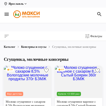
Ярославль
Вологда
Архангельск
Великий Устюг
Фильтры
Киров
Каталог
Консервы и соусы
Сгущенка, молочные консервы
Кирово-Чепецк
Сгущенка, молочные консервы
Коряжма
5.0
4.8
Котлас
Новодвинск
Рыбинск
Вкус детства
Купили >3 000 раз
Северодвинск
Молоко сгущенное с сахаром
Молоко сгущенное вареное с
8,5% Вологодские молочные
сахаром 8,5% Сытый Боярин