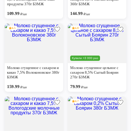
Череповец
продукты 370г БЗМЖ
360г БЗМЖ
109.99
144.99
Ярославль
₽/шт
₽/шт
4.5
4.8
Купили >3 000 раз
Молоко сгущенное с сахаром и
Молоко сгущенное цельное с
какао 7,5% Волоконовское 380г
сахаром 8,5% Сытый Боярин
БЗМЖ
270г БЗМЖ
159.99
79.99
₽/шт
₽/шт
4.7